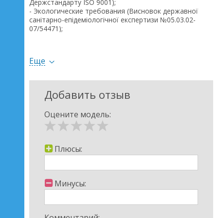
Держстандарту ISO 9001);
- Экологические требования (Висновок державної
санітарно-епідеміологічної експертизи №05.03.02-
07/54471);
- Сертифицированные лаки на водной основе -
гарантия безопасности;
Еще
Размеры: 120 х 60 см.
Добавить отзыв
Оцените модель:
Плюсы:
Минусы:
Комментарий: