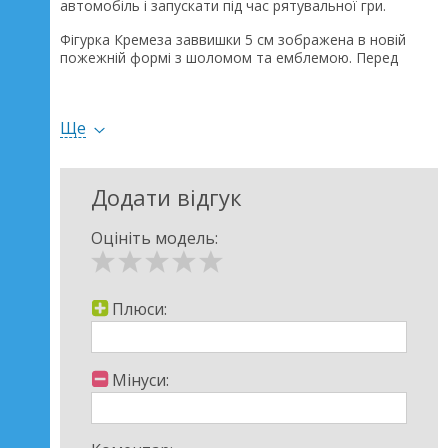
автомобіль і запускати під час рятувальної гри.
Фігурка Кремеза заввишки 5 см зображена в новій
пожежній формі з шоломом та емблемою. Перед
кожною місією її можна закріпити в автомобілі, щоб
бути готовим до будь-якої ситуації.
Ще
Додати відгук
Оцініть модель:
Плюси:
Мінуси: