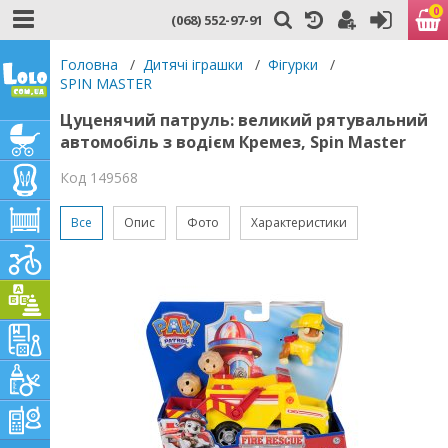
0
(068) 552-97-91
Головна
/
Дитячі іграшки
/
Фігурки
/
SPIN MASTER
Цуценячий патруль: великий рятувальний
автомобіль з водієм Кремез, Spin Master
Код 149568
Все
Опис
Фото
Характеристики