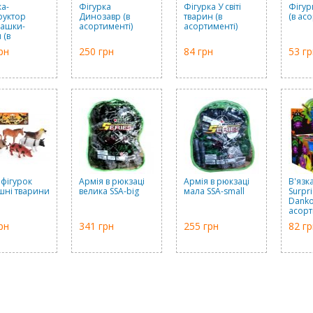
ка-
Фігурка
Фігурка У світі
Фігур
руктор
Динозавр (в
тварин (в
(в ас
ашки-
асортименті)
асортименті)
 (в
именті)
рн
250 грн
84 грн
53 гр
 фігурок
Армія в рюкзаці
Армія в рюкзаці
В'язк
ні тварини
велика SSA-big
мала SSA-small
Surpri
Danko
асорт
рн
341 грн
255 грн
82 гр