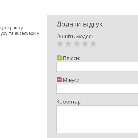
Додати відгук
цю іграшку
уру та аксесуари у
Оцініть модель:
бою на прогулянку,
 якісної гуми.
Плюси:
Мінуси:
Коментар: