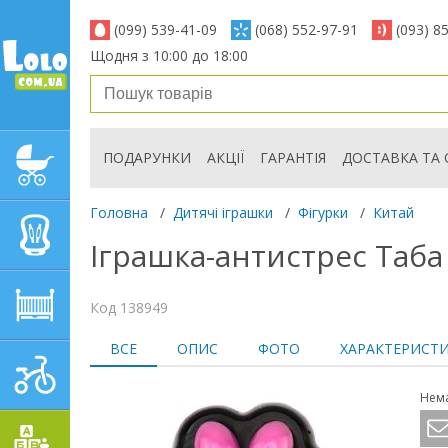
(099) 539-41-09
(068) 552-97-91
(093) 8
Щодня з 10:00 до 18:00
ПОДАРУНКИ
АКЦІЇ
ГАРАНТІЯ
ДОСТАВКА ТА 
ДИТЯЧІ КОЛЯСКИ
Головна
/
Дитячі іграшки
/
Фігурки
/
Китай
АВТОКРІСЛА
Іграшка-антистрес Таба 
ДИТЯЧІ МЕБЛІ
Код 138949
ВСЕ
ОПИС
ФОТО
ХАРАКТЕРИСТ
ДИТЯЧИЙ СПОРТ І
ТРАНСПОРТ
Нема
ДИТЯЧІ ІГРАШКИ