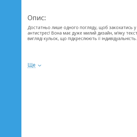
Опис:
Достатньо лише одного погляду, щоб закохатись у 
антистрес! Вона має дуже милий дизайн, м’яку текст
вигляді кульок, що підкреслюють її індивідуальність.
Компактний розмір іграшки дає змогу брати її із со
до школи або в садочок. Виготовлено з безпечної та
Ще