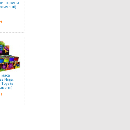
ки тварини
ортименті)
н
а маса
se Ninja,
 Toys (в
именті)
н