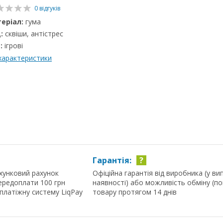
0 відгуків
еріал:
гума
:
сквіши, антістрес
:
ігрові
 характеристики
Гарантія:
?
хунковий рахунок
Офіційна гарантія від виробника (у ви
ередоплати 100 грн
наявності) або можливість обміну (п
 платіжну систему LiqPay
товару протягом 14 днів