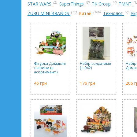
(5)
(3)
(4)
(1
STAR WARS
SuperThings
TK Group
TMNT
(11)
(166)
(2)
ZURU MINI BRANDS
Китай
Технолог
Ук
Фігурка Домашні
Набір солдатиків
Набір
тварини (в
(1-042)
Домаш
асортименті)
46 грн
176 грн
206 г