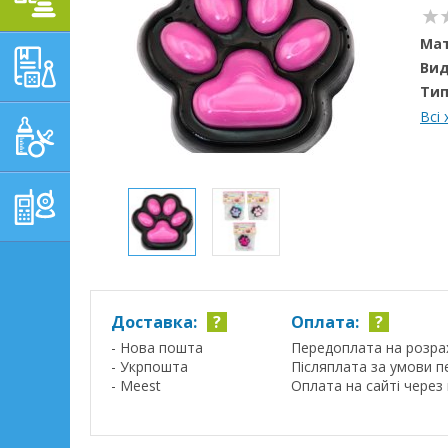
Мат
НАВЧАЛЬНО-
Вид
РОЗВИВАЮЧІ ТОВАРИ
Тип
Всі
ГІГІЄНА, ДОГЛЯД І
ГОДУВАННЯ
ТОВАРИ ДЛЯ БАТЬКІВ,
ПОСТІЛЬ
Доставка:
?
Оплата:
?
- Нова пошта
Передоплата на розра
- Укрпошта
Післяплата за умови п
- Meest
Оплата на сайті через