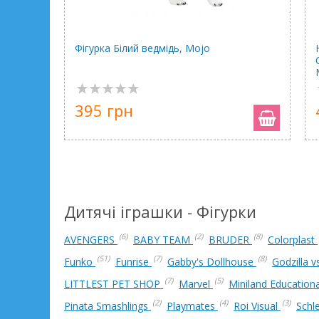
Фігурка Білий ведмідь, Mojo
395 грн
Дитячі іграшки - Фігурки
(6)
(2)
(8)
AVENGERS
BABY TEAM
BRUDER
Colorplast
(51)
(7)
(8)
Funko
Funrise
Gabby's Dollhouse
Godzilla 
(7)
(5)
LITTLEST PET SHOP
Marvel
Miniland Education
(2)
(4)
(3)
Pinata Smashlings
Playmates
Roi Visual
Schl