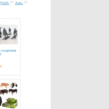
(1)
(1)
 PODS
Zuru
 солдатиків
)
н