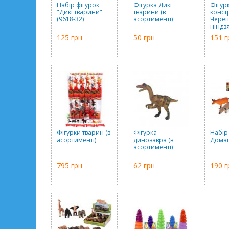
Набір фігурок
Фігурка Дикі
Фігур
"Дикі тварини"
тварини (в
конст
(9618-32)
асортименті)
Череп
ніндзя
асорт
125 грн
50 грн
151 г
Фігурки тварин (в
Фігурка
Набір
асортименті)
динозавра (в
Домаш
асортименті)
795 грн
62 грн
190 г