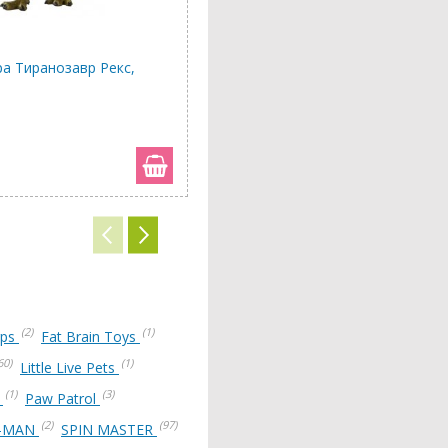
ра Тиранозавр Рекс,
Фігурка Динозавр (в асортименті
101 грн
(2)
(1)
rps
Fat Brain Toys
60)
(1)
Little Live Pets
(1)
(3)
S
Paw Patrol
(2)
(97)
R-MAN
SPIN MASTER