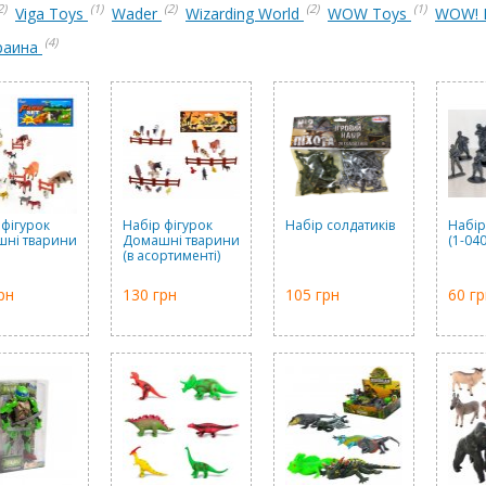
2)
(1)
(2)
(2)
(1)
Viga Toys
Wader
Wizarding World
WOW Toys
WOW!
(4)
раина
 фігурок
Набір фігурок
Набір солдатиків
Набір
ні тварини
Домашні тварини
(1-040
(в асортименті)
рн
130 грн
105 грн
60 гр