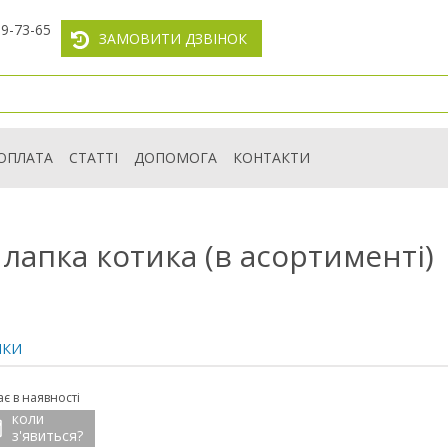
59-73-65
ЗАМОВИТИ ДЗВІНОК
ОПЛАТА
СТАТТІ
ДОПОМОГА
КОНТАКТИ
лапка котика (в асортименті)
ИКИ
є в наявності
коли
з'явиться?