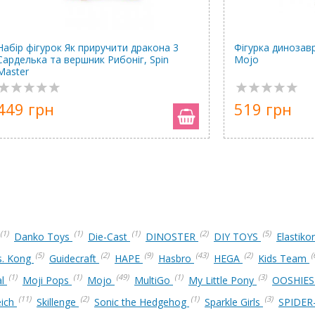
Набір фігурок Як приручити дракона 3
Фігурка динозав
Сарделька та вершник Рибоніг, Spin
Mojo
Master
449 грн
519 грн
(1)
(1)
(1)
(2)
(5)
Danko Toys
Die-Cast
DINOSTER
DIY TOYS
Elastiko
(5)
(2)
(9)
(43)
(2)
(
vs. Kong
Guidecraft
HAPE
Hasbro
HEGA
Kids Team
(1)
(1)
(49)
(1)
(3)
al
Moji Pops
Mojo
MultiGo
My Little Pony
OOSHIE
(11)
(2)
(1)
(3)
eich
Skillenge
Sonic the Hedgehog
Sparkle Girls
SPIDE