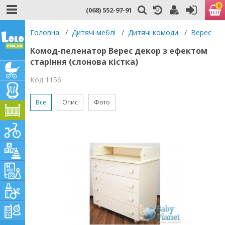
0
(068) 552-97-91
Головна
/
Дитячі меблі
/
Дитячі комоди
/
Верес
Комод-пеленатор Верес декор з ефектом
старіння (слонова кістка)
Код 1156
Все
Опис
Фото