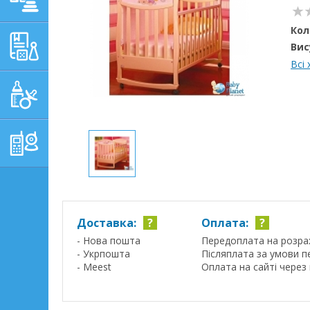
Кол
НАВЧАЛЬНО-
Вис
РОЗВИВАЮЧІ ТОВАРИ
Всі
ГІГІЄНА, ДОГЛЯД І
ГОДУВАННЯ
ТОВАРИ ДЛЯ БАТЬКІВ,
ПОСТІЛЬ
Доставка:
?
Оплата:
?
- Нова пошта
Передоплата на розра
- Укрпошта
Післяплата за умови п
- Meest
Оплата на сайті через