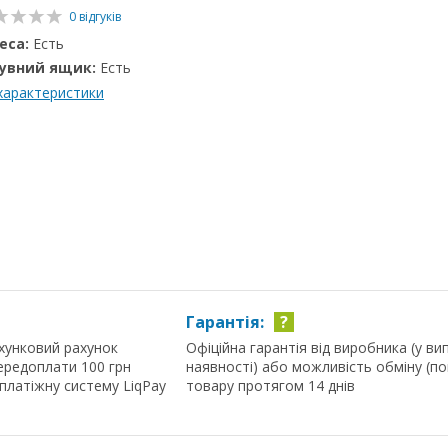
0 відгуків
еса:
Есть
увний ящик:
Есть
 характеристики
Гарантія:
?
хунковий рахунок
Офіційна гарантія від виробника (у ви
ередоплати 100 грн
наявності) або можливість обміну (п
 платіжну систему LiqPay
товару протягом 14 днів