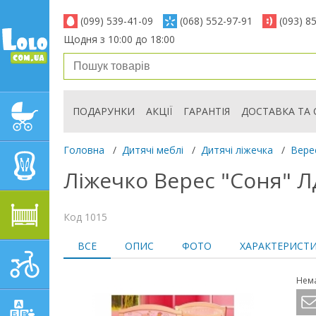
(099) 539-41-09
(068) 552-97-91
(093) 8
Щодня з 10:00 до 18:00
ПОДАРУНКИ
АКЦІЇ
ГАРАНТІЯ
ДОСТАВКА ТА 
ДИТЯЧІ КОЛЯСКИ
Головна
/
Дитячі меблі
/
Дитячі ліжечка
/
Вере
АВТОКРІСЛА
Ліжечко Верес "Соня" ЛД
ДИТЯЧІ МЕБЛІ
Код 1015
ВСЕ
ОПИС
ФОТО
ХАРАКТЕРИСТ
ДИТЯЧИЙ СПОРТ І
ТРАНСПОРТ
Нема
ДИТЯЧІ ІГРАШКИ