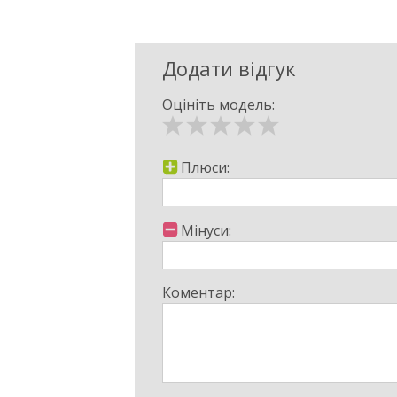
Додати відгук
Оцініть модель:
Плюси:
Мінуси:
Коментар: