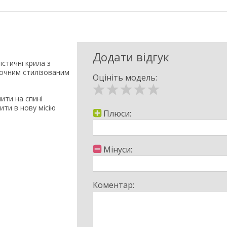
Додати відгук
істичні крила з
точним стилізованим
Оцініть модель:
ити на спині
ити в нову місію
Плюси:
рення улюблених
Мінуси:
Коментар: