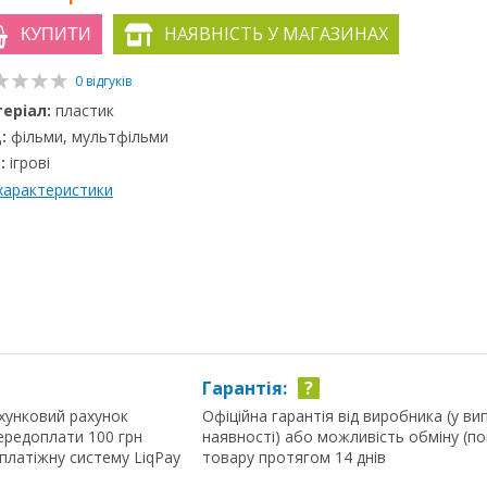
НАЯВНІСТЬ У МАГАЗИНАХ
КУПИТИ
0 відгуків
еріал:
пластик
:
фільми, мультфільми
:
ігрові
 характеристики
Гарантія:
?
хунковий рахунок
Офіційна гарантія від виробника (у ви
ередоплати 100 грн
наявності) або можливість обміну (п
 платіжну систему LiqPay
товару протягом 14 днів