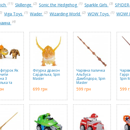
(11)
(2)
(1)
(3)
eich
Skillenge
Sonic the Hedgehog
Sparkle Girls
SPIDE
2)
(1)
(2)
(2)
(1)
Viga Toys
Wader
Wizarding World
WOW Toys
WOW!
(4)
раина
 фігурок Як
Фігурка дракон
Чарівна паличка
Чарів
чити
Сарделька, Spin
Альбуса
Гаррі
на 3
Master
Дамблдора, Spin
Spin 
лька та
Master
ик Рибоніг,
рн
699 грн
599 грн
599 
aster