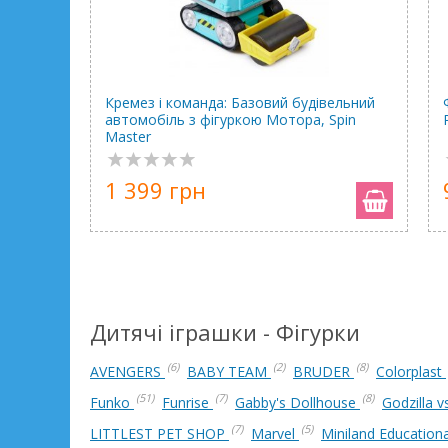
Кремез і команда: Базовий будівельний
автомобіль з фігуркою Мотора, Spin
Master
1 399 грн
Дитячі іграшки - Фігурки
(6)
(2)
(8)
AVENGERS
BABY TEAM
BRUDER
Colorplast
(51)
(7)
(8)
Funko
Funrise
Gabby's Dollhouse
Godzilla 
(7)
(5)
LITTLEST PET SHOP
Marvel
Miniland Education