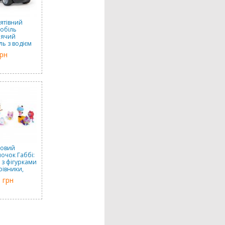
рятівний
обіль
нячий
ль з водієм
 Spin Master
грн
ковий
очок Габбі:
 з фігурками
івники,
Master
 грн