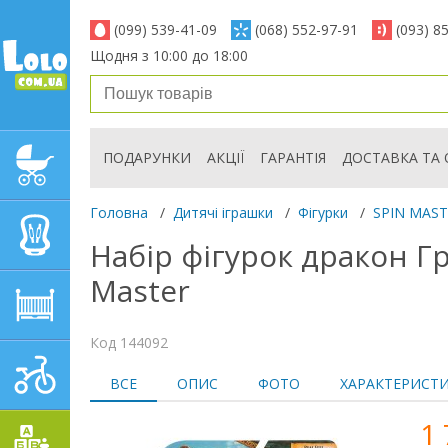
(099) 539-41-09
(068) 552-97-91
(093) 8
Щодня з 10:00 до 18:00
ПОДАРУНКИ
АКЦІЇ
ГАРАНТІЯ
ДОСТАВКА ТА 
ДИТЯЧІ КОЛЯСКИ
Головна
/
Дитячі іграшки
/
Фігурки
/
SPIN MAS
АВТОКРІСЛА
Набір фігурок дракон Г
Master
ДИТЯЧІ МЕБЛІ
Код 144092
ДИТЯЧИЙ СПОРТ І
ВСЕ
ОПИС
ФОТО
ХАРАКТЕРИСТ
ТРАНСПОРТ
1 
ДИТЯЧІ ІГРАШКИ