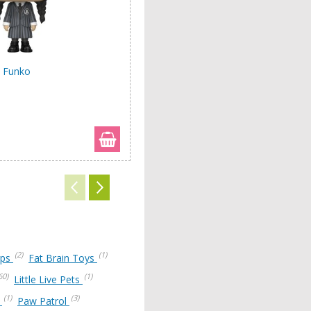
, Funko
Фігурка Імператорський пінгвін з
пташеням, Mojo
395 грн
(2)
(1)
rps
Fat Brain Toys
60)
(1)
Little Live Pets
(1)
(3)
S
Paw Patrol