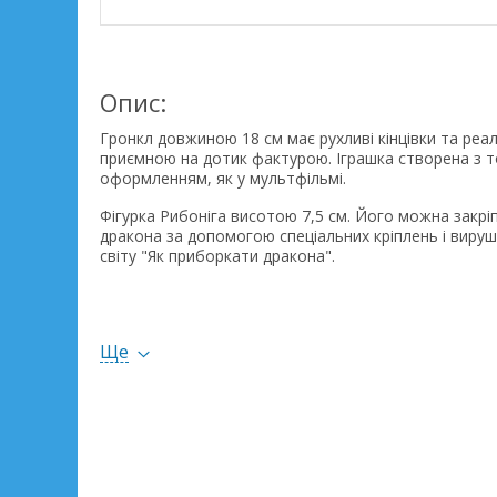
Опис:
Гронкл довжиною 18 см має рухливі кінцівки та реал
приємною на дотик фактурою. Іграшка створена з 
оформленням, як у мультфільмі.
Фігурка Рибоніга висотою 7,5 см. Його можна закріп
дракона за допомогою спеціальних кріплень і вируш
світу "Як приборкати дракона".
Набір ідеально підходить для сюжетної гри, відтво
сцен або вигадування власних історій.
Ще