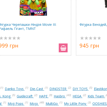
Фігурка Черепашки-Ніндзя Мovie III:
Фігурка Венздей
Рафаель Гігант, TMNT
999 грн
945 грн
(1)
(1)
(1)
(2)
(5)
Danko Toys
Die-Cast
DINOSTER
DIY TOYS
Elastiko
(5)
(2)
(9)
(43)
(2)
(
vs. Kong
Guidecraft
HAPE
Hasbro
HEGA
Kids Team
(1)
(1)
(49)
(1)
(3)
al
Moji Pops
Mojo
MultiGo
My Little Pony
OOSHIE