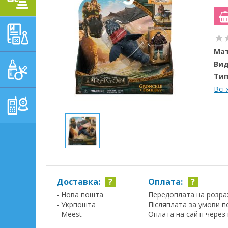
НАВЧАЛЬНО-
РОЗВИВАЮЧІ ТОВАРИ
Мат
Вид
ГІГІЄНА, ДОГЛЯД І
ГОДУВАННЯ
Тип
Всі
ТОВАРИ ДЛЯ БАТЬКІВ,
ПОСТІЛЬ
Доставка:
?
Оплата:
?
- Нова пошта
Передоплата на розра
- Укрпошта
Післяплата за умови п
- Meest
Оплата на сайті через