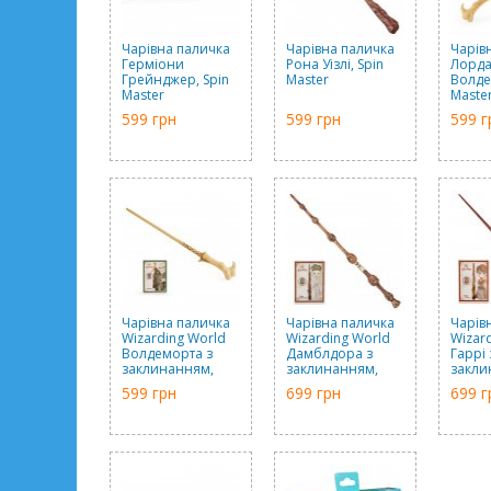
Чарівна паличка
Чарівна паличка
Чарів
Герміони
Рона Уізлі, Spin
Лорд
Грейнджер, Spin
Master
Волде
Master
Maste
599 грн
599 грн
599 г
Чарівна паличка
Чарівна паличка
Чарів
Wizarding World
Wizarding World
Wizar
Волдеморта з
Дамблдора з
Гаррі 
заклинанням,
заклинанням,
закли
Spin Master
Spin Master
Spin M
599 грн
699 грн
699 г