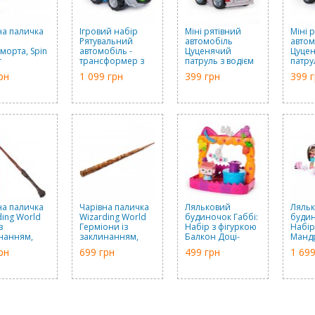
на паличка
Ігровий набір
Міні рятівний
Міні 
а
Рятувальний
автомобіль
автом
морта, Spin
автомобіль -
Цуценячий
Цуце
r
трансформер з
патруль з водієм
патру
фігуркою Роккі,
Маршал, Spin
Зума,
рн
1 099 грн
399 грн
399 
Spin Master
Master
на паличка
Чарівна паличка
Ляльковий
Ляль
ding World
Wizarding World
будиночок Габбі:
будин
з
Герміони із
Набір з фігуркою
Набір
нанням,
заклинанням,
Балкон Доці-
Мандр
aster
Spin Master
Бокс, Spin Master
Spin 
рн
699 грн
499 грн
1 699