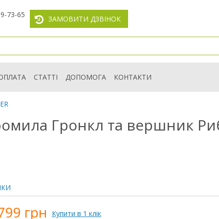
59-73-65
ЗАМОВИТИ ДЗВІНОК
ОПЛАТА
СТАТТІ
ДОПОМОГА
КОНТАКТИ
TER
ромила Гронкл та вершник Риб
ИКИ
799 грн
Купити в 1 клік