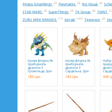
(2)
(4)
(3)
Pinata Smashlings
Playmates
Roi Visual
Schl
(5)
(3)
(4)
(1
STAR WARS
SuperThings
TK Group
TMNT
(11)
(165)
(2)
ZURU MINI BRANDS
Китай
Технолог
Ук
Ігрова фігурка Як
Ігрова фігурка Як
Набір
приборкати
приборкати
приру
дракона 3
дракона 3
драко
Громгільда, Spin
Сарделька, Spin
Сарде
Master
Master
вершн
189 грн
189 грн
449 г
Spin M