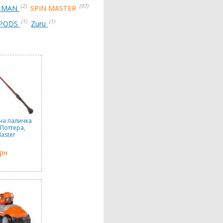
(2)
(97)
R-MAN
SPIN MASTER
(1)
(1)
 PODS
Zuru
на паличка
 Поттера,
Master
грн