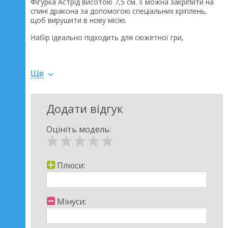
Фігурка Астрід висотою 7,5 см. Її можна закріпити на
спині дракона за допомогою спеціальних кріплень,
щоб вирушити в нову місію.
Набір ідеально підходить для сюжетної гри,
відтворення улюблених сцен або вигадування власних
історій.
Ще
Додати відгук
Оцініть модель:
Плюси:
Мінуси: