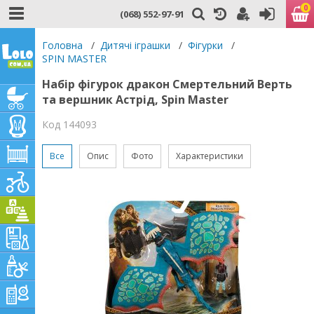
0
(068) 552-97-91
Головна
/
Дитячі іграшки
/
Фігурки
/
SPIN MASTER
Набір фігурок дракон Смертельний Верть
та вершник Астрід, Spin Master
Код 144093
Все
Опис
Фото
Характеристики