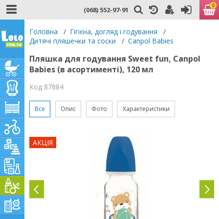
0
(068) 552-97-91
Головна
/
Гігієна, догляд і годування
/
Дитячі пляшечки та соски
/
Canpol Babies
Пляшка для годування Sweet fun, Canpol
Babies (в асортименті), 120 мл
Код 87884
Все
Опис
Фото
Характеристики
АКЦІЯ