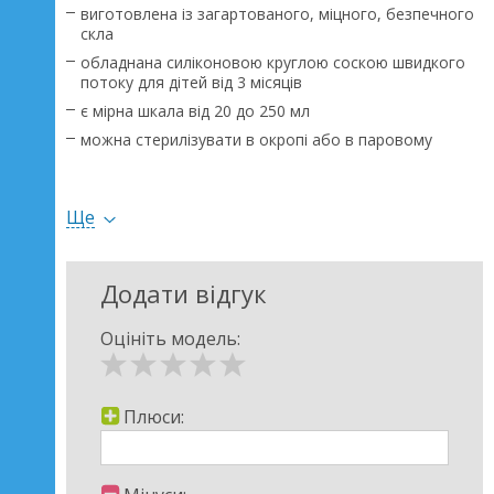
виготовлена із загартованого, міцного, безпечного
скла
обладнана силіконовою круглою соскою швидкого
потоку для дітей від 3 місяців
є мірна шкала від 20 до 250 мл
можна стерилізувати в окропі або в паровому
стерилізаторі
не містить Бісфенол-А
Ще
Додати відгук
Оцініть модель:
Плюси: