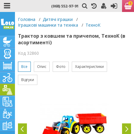
0
(068) 552-97-91
Головна
/
Дитячі іграшки
/
Іграшкові машинки та техніка
/
ТехноК
Трактор з ковшем та причепом, ТехноК (в
асортименті)
Код 32860
Все
Опис
Фото
Характеристики
Відгуки