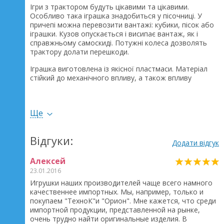
Ігри з трактором будуть цікавими та цікавими.
Особливо така іграшка знадобиться у пісочниці. У
причепі можна перевозити вантажі: кубики, пісок або
іграшки. Кузов опускається і висипає вантаж, як і
справжньому самоскиді. Потужні колеса дозволять
трактору долати перешкоди.
Іграшка виготовлена ​​із якісної пластмаси. Матеріал
стійкий до механічного впливу, а також впливу
навколишнього середовища. Яскраві забарвлення
привертають увагу маленьких водіїв.
Ще
Розмір: 64 х 19 х 16 см.
Відгуки:
Додати відгук
Алексей
23.01.2016
Игрушки наших производителей чаще всего намного
качественнее импортных. Мы, например, только и
покупаем "ТехноК"и "Орион". Мне кажется, что среди
импортной продукции, представленной на рынке,
очень трудно найти оригинальные изделия. В