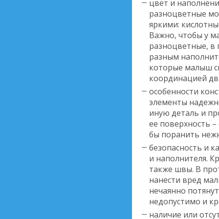
цвет и наполнени
разноцветные мод
яркими: кислотны
Важно, чтобы у 
разноцветные, в 
разным наполнит
которые малыш с
координацией дв
особенности конс
элементы надежно
иную деталь и пр
ее поверхность –
бы поранить неж
безопасность и к
и наполнителя. К
также швы. В про
нанести вред мал
нечаянно потянут
недопустимо и кр
наличие или отсу