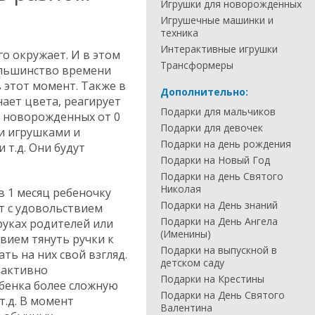
Игрушки для новорожденных
Игрушечные машинки и
техника
Интерактивные игрушки
о окружает. И в этом
Трансформеры
большинство времени
в этот момент. Также в
Дополнительно:
ает цвета, реагирует
Подарки для мальчиков
я новорожденных от 0
Подарки для девочек
и игрушками и
Подарки на день рождения
т.д. Они будут
Подарки на Новый Год
Подарки на день Святого
Николая
в 1 месяц ребеночку
Подарки на День знаний
т с удовольствием
Подарки на День Ангела
руках родителей или
(Именины)
вием тянуть ручки к
Подарки на выпускной в
ь на них свой взгляд.
детском саду
 активно
Подарки на Крестины
ебенка более сложную
Подарки на День Святого
.д. В момент
Валентина