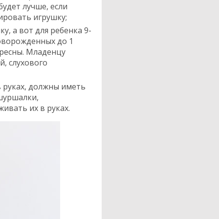
удет лучше, если
ировать игрушку;
, а вот для ребенка 9-
оворожденных до 1
ересны. Младенцу
, слухового
в руках, должны иметь
шуршалки,
ивать их в руках.