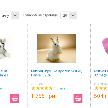
Товаров на странице:
тингу
20
елый
Мягкая игрушка Кролик белый,
Мягкая 
Hansa
Hansa, 32 см
32 см (в
Код 32944
Код 3156
ыв
1 отзыв
1 755 грн
504 