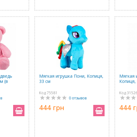
едведь
Мягкая игрушка Пони, Копиця,
Мягкая 
м (в
33 см
Копиця,
Код 75581
Код 3152
ыв
0 отзывов
444 грн
444 