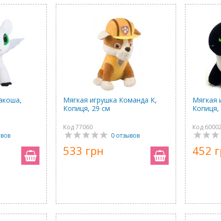
акоша,
Мягкая игрушка Команда К,
Мягкая 
Копиця, 29 см
Копиця,
Код 77060
Код 6000
ывов
0 отзывов
533 грн
452 