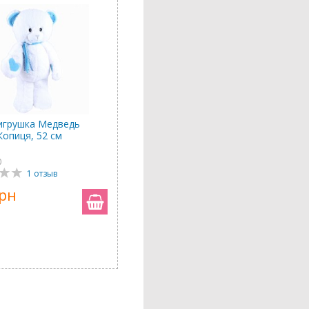
игрушка Медведь
Копиця, 52 см
0
1 отзыв
грн