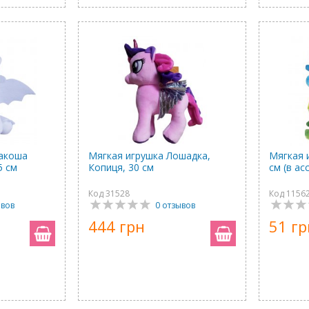
ракоша
Мягкая игрушка Лошадка,
Мягкая 
5 см
Копиця, 30 см
см (в а
Код 31528
Код 1156
ывов
0 отзывов
444 грн
51 гр