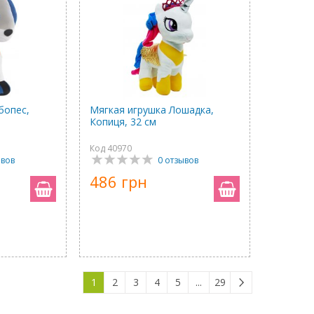
бопес,
Мягкая игрушка Лошадка,
Копиця, 32 см
Код 40970
ывов
0 отзывов
486 грн
1
2
3
4
5
...
29