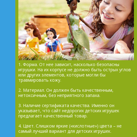
1. Форма. От нее зависит, насколько безопасны
игрушки. На их корпусе не должно быть острых углов
или других элементов, которые могли бы
травмировать кожу.
2. Материал. Он должен быть качественным,
нетоксичным, без неприятного запаха.
3. Наличие сертификата качества. Именно он
указывает, что сайт недорогих детских игрушек
предлагает качественный товар.
4. Цвет. Слишком яркие («кислотные») цвета – не
самый лучший вариант для детских игрушек.