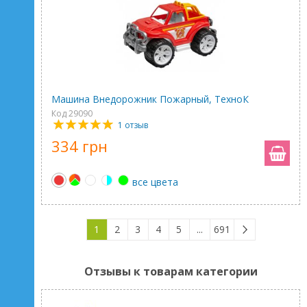
Машина Внедорожник Пожарный, ТехноК
Код 29090
1 отзыв
334 грн
все цвета
1
2
3
4
5
...
691
Отзывы к товарам категории