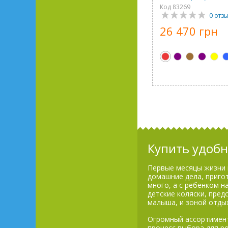
Код 83269
0 отз
26 470 грн
Купить удобн
Первые месяцы жизни 
домашние дела, пригот
много, а с ребенком 
детские коляски, пре
малыша, и зоной отды
Огромный ассортимент
процесс выбора для ро