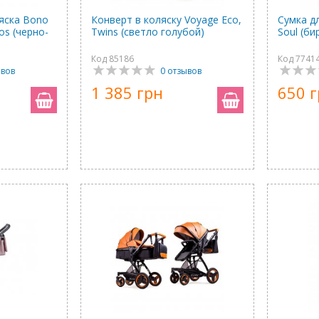
яска Bono
Конверт в коляску Voyage Eco,
Сумка д
nos (черно-
Twins (светло голубой)
Soul (б
Код 85186
Код 7741
ывов
0 отзывов
1 385 грн
650 