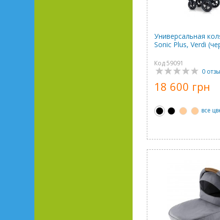
Универсальная коля
Sonic Plus, Verdi (ч
Код 59091
0 отз
18 600 грн
все цв