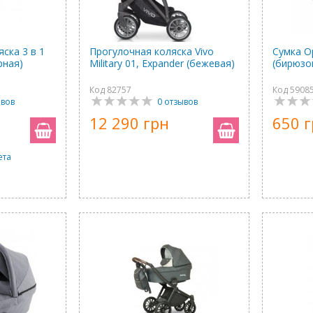
ска 3 в 1
Прогулочная коляска Vivo
Сумка Op
ерная)
Military 01, Expander (бежевая)
(бирюзо
Код 82757
Код 5908
ывов
0 отзывов
12 290 грн
650 
ета