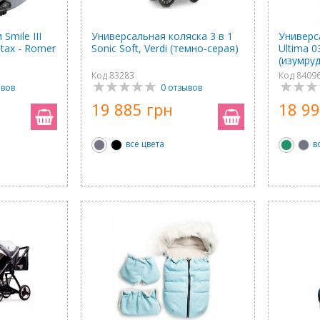
Smile III
Универсальная коляска 3 в 1
Универс
ritax - Romer
Sonic Soft, Verdi (темно-серая)
Ultima 0
(изумру
Код 83283
Код 8409
ывов
0 отзывов
19 885 грн
18 99
все цвета
в