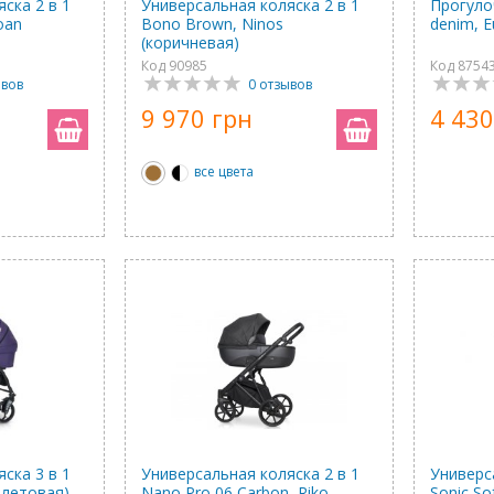
ска 2 в 1
Универсальная коляска 2 в 1
Прогуло
oan
Bono Brown, Ninos
denim, E
(коричневая)
Код 90985
Код 8754
ывов
0 отзывов
9 970 грн
4 430
все цвета
ска 3 в 1
Универсальная коляска 2 в 1
Универс
олетовая)
Nano Pro 06 Carbon, Riko
Sonic Sof