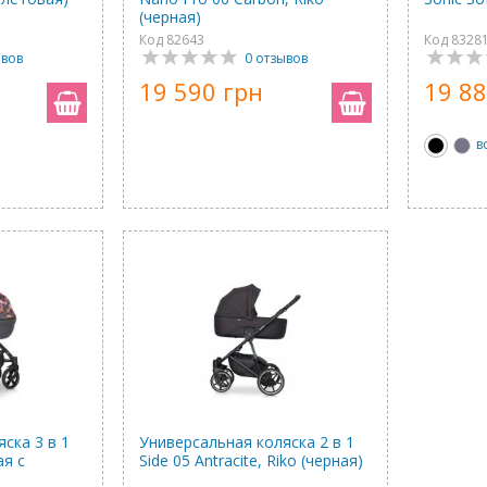
(черная)
Код 82643
Код 8328
ывов
0 отзывов
19 590 грн
19 88
в
ска 3 в 1
Универсальная коляска 2 в 1
ая с
Side 05 Antracite, Riko (черная)