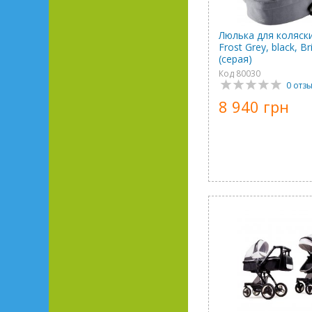
Люлька для коляски 
Frost Grey, black, B
(серая)
Код 80030
0 отз
8 940 грн