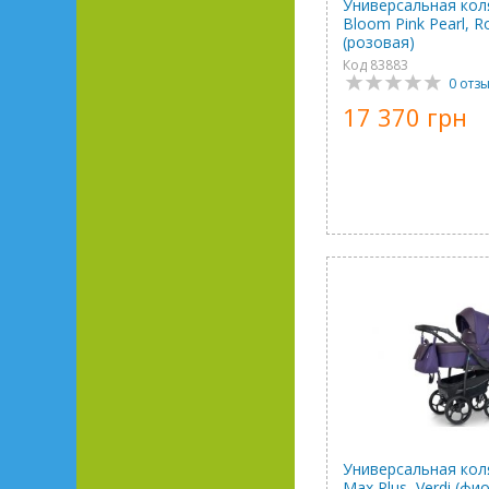
Универсальная коля
Bloom Pink Pearl, R
(розовая)
Код 83883
0 отз
17 370 грн
Универсальная коля
Max Plus, Verdi (фи