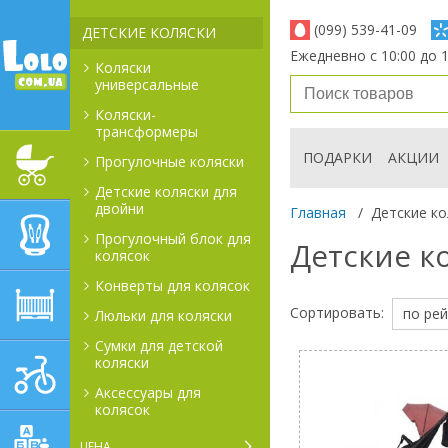
(099) 539-41-09
ДЕТСКИЕ КОЛЯСКИ
Ежедневно с 10:00 до 1
Коляски
универсальные
Коляски-
трансформеры
ПОДАРКИ
АКЦИИ
Прогулочные коляски
ДЕТСКИЕ КОЛЯСКИ
Детские коляски для
двойни
Главная
/
Детские ко
АВТОКРЕСЛА
Прогулочный блок для
Детские к
колясок
Конверты для колясок
ДЕТСКАЯ МЕБЕЛЬ
Сортировать:
по рей
Люльки для коляски
Сумки для детской
коляски
ДЕТСКИЙ СПОРТ И
ТРАНСПОРТ
Аксессуары для
колясок
ДЕТСКИЕ ИГРУШКИ
ЦЕНА