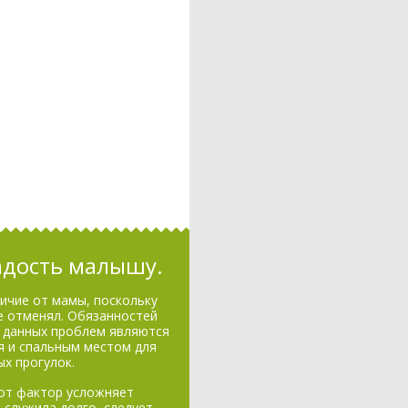
адость малышу.
ичие от мамы, поскольку
не отменял. Обязанностей
м данных проблем являются
я и спальным местом для
х прогулок.
тот фактор усложняет
 служила долго, следует