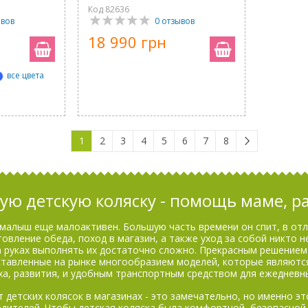
Код 82636
ывов
0 отзывов
18 990 грн
все цвета
1
2
3
4
5
6
7
8
ую детскую коляску - помощь маме, р
малыш еще малоактивен. Большую часть времени он спит, в отл
овление обеда, поход в магазин, а также уход за собой никто 
на руках выполнять их достаточно сложно. Прекрасным решение
дставленные на рынке многообразием моделей, которые являютс
ха, развития, и удобным транспортным средством для ежедневны
 детских колясок в магазинах - это замечательно, но именно э
дителей. Чтобы детская коляска была комфортной, безопасной,