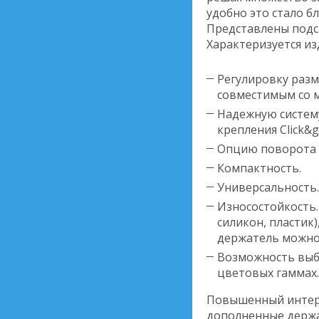
удобно это стало б
Представлены подс
Характеризуется из
Регулировку разм
совместимым со 
Надежную систему
крепления Click&g
Опцию поворота н
Компактность.
Универсальность.
Износостойкость.
силикон, пластик
держатель можно 
Возможность выбо
цветовых гаммах.
Повышенный интере
дополненные держа