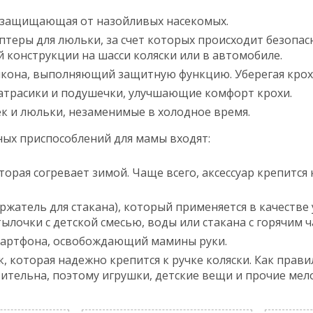
, защищающая от назойливых насекомых.
теры для люльки, за счет которых происходит безопас
й конструкции на шасси коляски или в автомобиле.
кона, выполняющий защитную функцию. Уберегая кроху 
атрасики и подушечки, улучшающие комфорт крохи.
к и люльки, незаменимые в холодное время.
ных приспособлений для мамы входят:
торая согревает зимой. Чаще всего, аксессуар крепится
ржатель для стакана), который применяется в качестве
тылочки с детской смесью, воды или стакана с горячим 
мартфона, освобождающий мамины руки.
, которая надежно крепится к ручке коляски. Как прави
ительна, поэтому игрушки, детские вещи и прочие мело