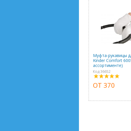
Муфта-рукавицы д
Kinder Comfort 600
ассортименте)
Код 36652
ОТ 370