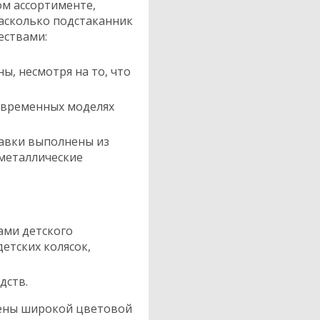
ом ассортименте,
насколько подстаканник
ествами:
, несмотря на то, что
овременных моделях
тавки выполнены из
 металлические
ами детского
етских колясок,
дств.
лены широкой цветовой