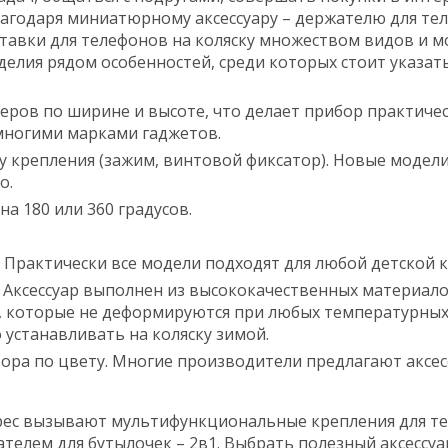
лагодаря миниатюрному аксессуару – держателю для тел
тавки для телефонов на коляску множеством видов и м
делия рядом особенностей, среди которых стоит указать
еров по ширине и высоте, что делает прибор практиче
многими марками гаджетов.
 крепления (зажим, винтовой фиксатор). Новые модел
o.
а 180 или 360 градусов.
 Практически все модели подходят для любой детской к
 Аксессуар выполнен из высококачественных материалов
), которые не деформируются при любых температурных
устанавливать на коляску зимой.
ра по цвету. Многие производители предлагают аксес
с вызывают мультифункциональные крепления для тел
телем для бутылочек – 2в1. Выбрать полезный аксессу