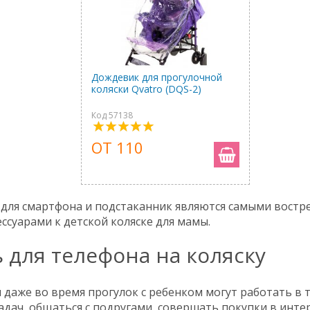
Дождевик для прогулочной
коляски Qvatro (DQS-2)
Код 57138
ОТ 110
для смартфона и подстаканник являются самыми вост
суарами к детской коляске для мамы.
 для телефона на коляску
даже во время прогулок с ребенком могут работать в
дач, общаться с подругами, совершать покупки в инте