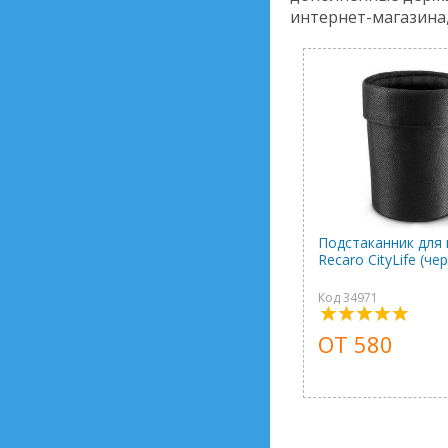
интернет-магазина
Подстаканник для 
Recaro CityLife (че
Код 34971
ОТ 580