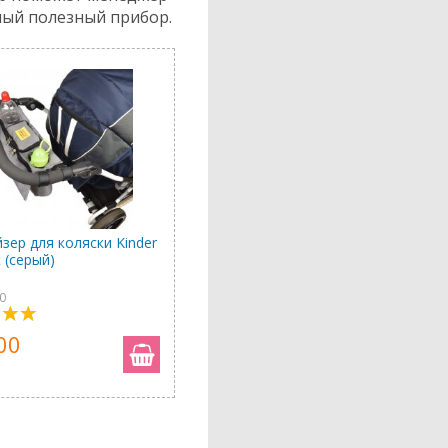
ный полезный прибор.
зер для коляски Kinder
 (серый)
0
00