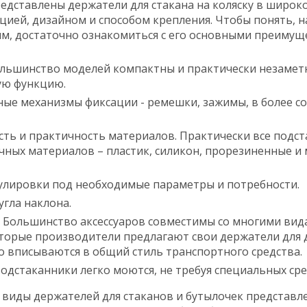
редставлены держатели для стакана на коляску в широк
цией, дизайном и способом крепления. Чтобы понять, 
им, достаточно ознакомиться с его основными преимущ
льшинство моделей компактны и практически незаметны
ую функцию.
ные механизмы фиксации - ремешки, зажимы, в более с
ть и практичность материалов. Практически все подс
чных материалов – пластик, силикон, прорезиненные и
улировки под необходимые параметры и потребности.
угла наклона.
 Большинство аксессуаров совместимы со многими вид
торые производители предлагают свои держатели для д
 вписываются в общий стиль транспортного средства.
Подстаканники легко моются, не требуя специальных сре
е виды держателей для стаканов и бутылочек представ