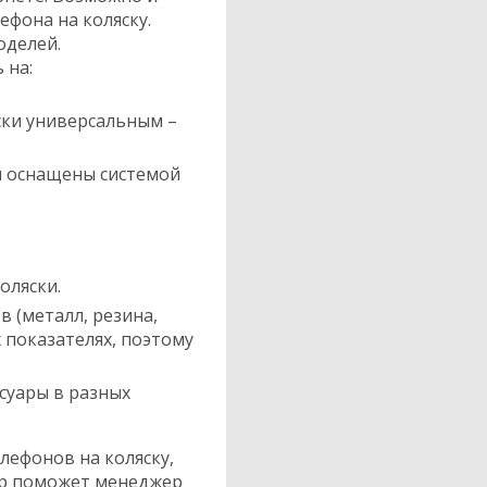
ефона на коляску.
оделей.
 на:
ски универсальным –
и оснащены системой
оляски.
 (металл, резина,
 показателях, поэтому
суары в разных
ефонов на коляску,
ар поможет менеджер