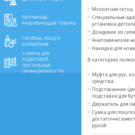
Москитная сетка
Специальные адап
ОБУЧАЮЩЕ-
РАЗВИВАЮЩИЕ ТОВАРЫ
установка детско
Дождевик из сили
ГИГИЕНА, УХОД И
Анатомические м
КОРМЛЕНИЕ
Накидки для ноже
ТОВАРЫ ДЛЯ
РОДИТЕЛЕЙ,
В категорию полез
ПОСТЕЛЬНЫЕ
ПРИНАДЛЕЖНОСТИ
Муфта для рук, ко
средства.
Подстаканник (де
подставки для бу
Держатель для с
Сумка для покупок
достаточно вмест
рукой.