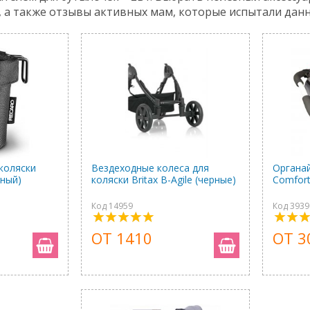
, а также отзывы активных мам, которые испытали дан
коляски
Вездеходные колеса для
Органай
рный)
коляски Britax B-Agile (черные)
Comfort
Код 14959
Код 3939
ОТ 1410
ОТ 3