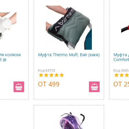
ля коляски
Муфта Thermo Muff, Bair (хаки)
Муфта д
5 (в
Comfort
Код 84703
Код 3665
ОТ 499
ОТ 2