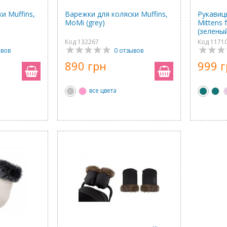
и Muffins,
Варежки для коляски Muffins,
Рукавиц
MoMi (grey)
Mittens f
(зелены
Код 132267
Код 1171
ывов
0 отзывов
890 грн
999 
все цвета