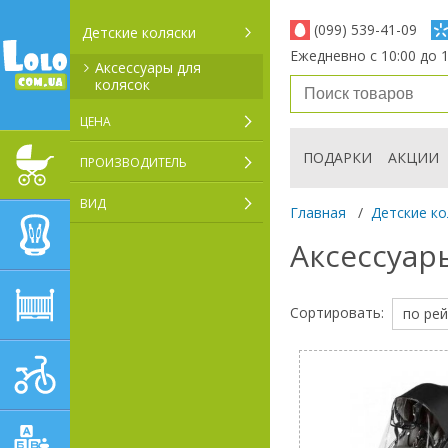
(099) 539-41-09
Детские коляски
Ежедневно с 10:00 до 1
Аксессуары для
колясок
ЦЕНА
ПОДАРКИ
АКЦИИ
ПРОИЗВОДИТЕЛЬ
ДЕТСКИЕ КОЛЯСКИ
ВИД
Главная
/
Детские ко
АВТОКРЕСЛА
Аксессуар
ДЕТСКАЯ МЕБЕЛЬ
Сортировать:
по рей
ДЕТСКИЙ СПОРТ И
ТРАНСПОРТ
ДЕТСКИЕ ИГРУШКИ