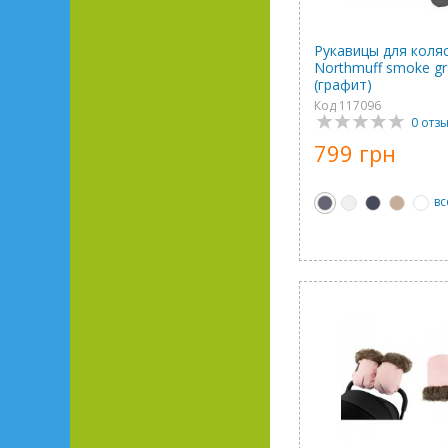
Рукавицы для коля
Northmuff smoke gra
(графит)
Код 117096
0 отз
799 грн
вс