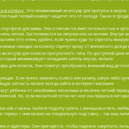
ы в коляску
. Это незаменимый аксессуар для прогулок в мороз.
о плотный теплый конверт защитит его от холода. Также в прод
 портфели для мамы. Они отличаются вместительностью и эрго
очень легкие. Застегиваются на липучки или на молнии. Внутри 
ытием (что очень удобно, если нужно куда-то спрятать мокрую
аемые накидки на коляску спрячут кроху от внезапного дождя н
аксессуар для колясок прогулочного типа. По доступной цене 
который минимизирует попадание капель внутрь люльки.
ары для колясок. Они помогут преобразить внешний вид детског
ующие. Если нужно заменить колесо или резину, какую-либо руч
ящую запчасть можно всегда найти в интернет-магазине.
асут ребенка от назойливых насекомых в весенне-летний перио
коляской. Но, если москитной сетки нет или она пришла в негодн
ки или стакана. Любите подолгу гулять с малышом и пить люби
и термос с ним можно на специальную подставку – так ваш напи
ни и адаптеры. Они пригодятся, чтобы надежно закрепить люль