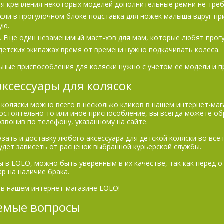
ля крепления некоторых моделей дополнительные ремни не треб
Если в прогулочном блоке подставка для ножек малыша вдруг пр
ую.
 Еще один незаменимый маст-хэв для мам, которые любят прогу
детских экипажах время от времени нужно подкачивать колеса.
ные приспособления для коляски нужно с учетом ее модели и п
аксессуары для колясок
 коляски можно всего в несколько кликов в нашем интернет-маг
остоятельно то или иное приспособление, вы всегда можете о
звонив по телефону, указанному на сайте.
зать и доставку любого аксессуара для детской коляски во все 
удет зависеть от расценок выбранной курьерской службы.
 в LOLO, можно быть уверенным в их качестве, так как перед 
р на наличие брака.
 в нашем интернет-магазине LOLO!
аемые вопросы