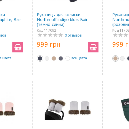
ски
Рукавицы для коляски
Рукавиц
phite, Bair
Northmuff indigo blue, Bair
Northmuf
(темно-синий)
(розовы
Код 117092
Код 1170
ывов
0 отзывов
999 грн
999 
е цвета
все цвета