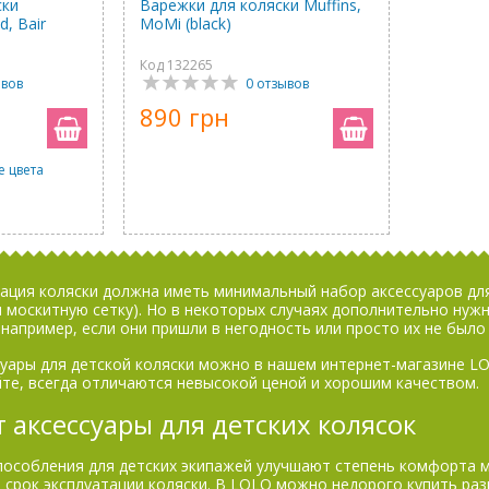
ски
Варежки для коляски Muffins,
d, Bair
MoMi (black)
Код 132265
ывов
0 отзывов
890 грн
е цвета
ация коляски должна иметь минимальный набор аксессуаров для
 москитную сетку). Но в некоторых случаях дополнительно нуж
например, если они пришли в негодность или просто их не было 
суары для детской коляски можно в нашем интернет-магазине LO
йте, всегда отличаются невысокой ценой и хорошим качеством.
 аксессуары для детских колясок
особления для детских экипажей улучшают степень комфорта 
 срок эксплуатации коляски. В LOLO можно недорого купить раз