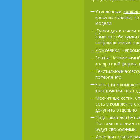
Утепленные
конверт
кроху из коляски, т
модели.
Сумки для коляски
и
сами по себе сумки 
непромокаемым покр
Дождевики. Непромок
Зонты. Незаменимый 
квадратной формы, 
Текстильные аксессу
потерял его.
Запчасти и комплект
конструкции, подход
Москитные сетки. Сп
есть в комплекте с 
докупить отдельно.
Подставка для бутыл
Поставить стакан ил
будут свободными.
Дополнительные рем