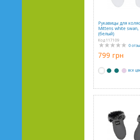
Рукавицы для коля
Mittens white swan, 
(белый)
Код 117109
0 отз
799 грн
все цв