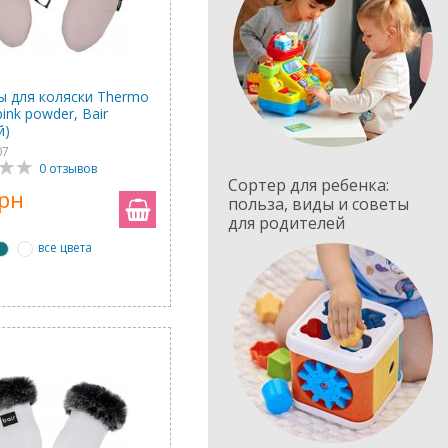
ы для коляски Thermo
pink powder, Bair
й)
07
0 отзывов
Сортер для ребенка:
грн
польза, виды и советы
для родителей
все цвета