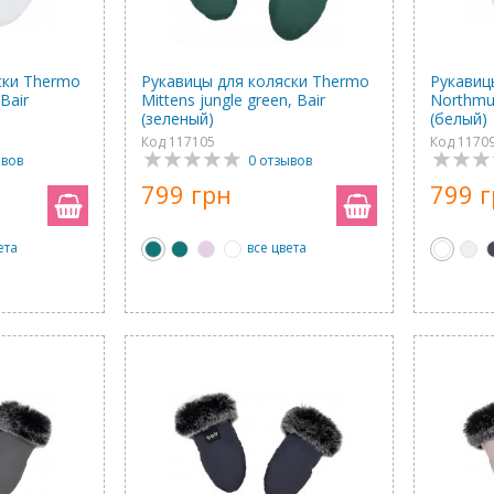
ски Thermo
Рукавицы для коляски Thermo
Рукавиц
Bair
Mittens jungle green, Bair
Northmuf
(зеленый)
(белый)
Код 117105
Код 1170
ывов
0 отзывов
799 грн
799 
ета
все цвета