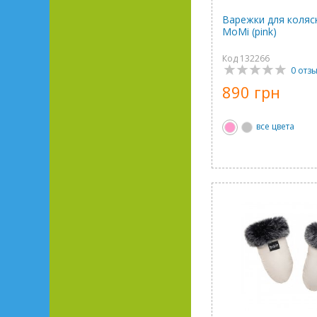
Варежки для коляск
MoMi (pink)
Код 132266
0 отз
890 грн
все цвета