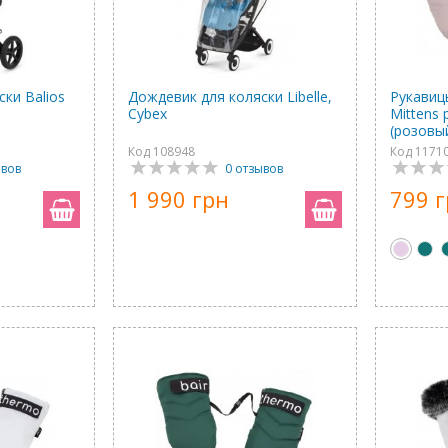
ки Balios
Дождевик для коляски Libelle,
Рукавиц
Cybex
Mittens 
(розовы
Код 108948
Код 1171
ывов
0 отзывов
1 990 грн
799 