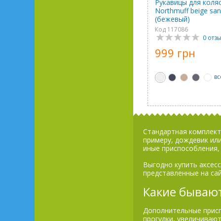
Рукавицы для коля
Northmuff beige san
(бежевый)
Код 117086
0 отз
999 грн
вс
Стандартная комплект
примеру, дождевик или
иные приспособления, 
Выгодно купить аксес
представленные на са
Какие бывают
Дополнительные присп
прогулки, увеличивают