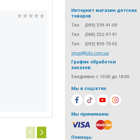
Интернет магазин детских
товаров
Анна
14.12.2022
Тел.
(099) 539-41-09
Дитині купили в 6міс,тоді було цік
Тел.
(068) 552-97-91
в 2,5 грається.
Тел.
(093) 859-73-65
Плюсы:
shop@lolo.com.ua
Міцний матеріал
График обработки
заказов:
Ежедневно с 10:00 до 18:00
Мы в соцсетях
Мы принимаем:
Помощь: