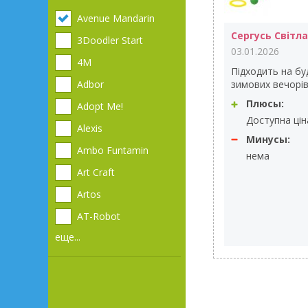
Avenue Mandarin
Сергусь Світл
3Doodler Start
03.01.2026
4М
Підходить на буд
Adbor
зимових вечорів і
Плюсы:
Adopt Me!
Доступна ціна
Alexis
Минусы:
Ambo Funtamin
нема
Art Craft
Artos
AT-Robot
еще...