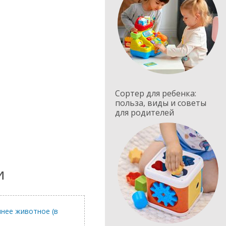
Сортер для ребенка:
польза, виды и советы
для родителей
и
нее животное (в
Развивающая игрушка Ч
Limo Toy