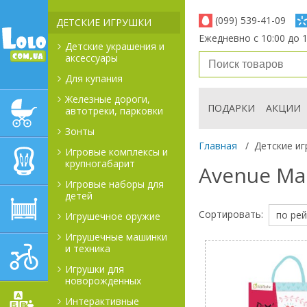
(099) 539-41-09
ДЕТСКИЕ ИГРУШКИ
Ежедневно с 10:00 до 1
Детские украшения и
аксессуары
Для купания
Железные дороги,
ПОДАРКИ
АКЦИИ
автотреки, парковки
ДЕТСКИЕ КОЛЯСКИ
Зонты
Главная
/
Детские иг
Игровые комплексы и
АВТОКРЕСЛА
крупногабарит
Avenue Ma
Игровые наборы для
детей
ДЕТСКАЯ МЕБЕЛЬ
Сортировать:
по рей
Игрушечное оружие
Игрушечные машинки
и техника
ДЕТСКИЙ СПОРТ И
ТРАНСПОРТ
Игрушки для
новорожденных
Интерактивные
ДЕТСКИЕ ИГРУШКИ