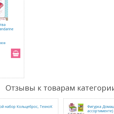
тва
andarine
ывов
Отзывы к товарам категори
ой набор Кольцеброс, ТехноК
Фигурка Домаш
ассортименте)