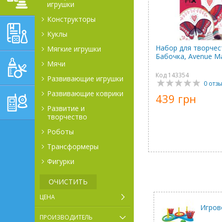
игрушки
Конструкторы
ОБУЧАЮЩЕ-
Куклы
РАЗВИВАЮЩИЕ ТОВАРЫ
Набор для творчес
Мягкие игрушки
Бабочка, Avenue M
ГИГИЕНА, УХОД И
Мячи
КОРМЛЕНИЕ
Код 143354
Развивающие игрушки
0 отз
ТОВАРЫ ДЛЯ
Развивающие коврики
439 грн
РОДИТЕЛЕЙ,
ПОСТЕЛЬНЫЕ
Развитие и
творчество
ПРИНАДЛЕЖНОСТИ
Роботы
Трансформеры
Фигурки
ОЧИСТИТЬ
ЦЕНА
Игров
ПРОИЗВОДИТЕЛЬ