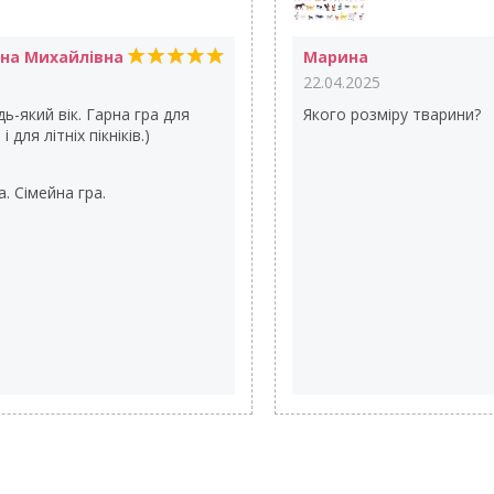
ана Михайлівна
Марина
22.04.2025
ь-який вік. Гарна гра для
Якого розміру тварини?
 для літніх пікніків.)
. Сімейна гра.