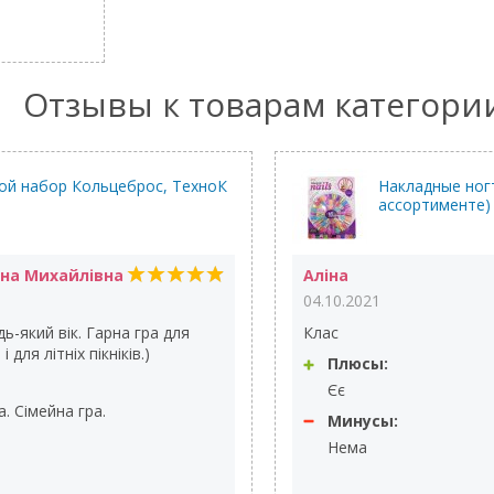
Отзывы к товарам категори
ой набор Кольцеброс, ТехноК
Накладные ногт
ассортименте)
ана Михайлівна
Аліна
04.10.2021
ь-який вік. Гарна гра для
Клас
 для літніх пікніків.)
Плюсы:
Єє
. Сімейна гра.
Минусы:
Нема