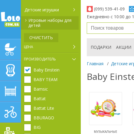
(099) 539-41-09
Детские игрушки
Ежедневно с 10:00 до 1
Игровые наборы для
детей
ОЧИСТИТЬ
ЦЕНА
ПОДАРКИ
АКЦИИ
ДЕТСКИЕ КОЛЯСКИ
ПРОИЗВОДИТЕЛЬ
Главная
/
Детские иг
Baby Einstein
АВТОКРЕСЛА
Baby Eins
BABY TEAM
Bamsic
ДЕТСКАЯ МЕБЕЛЬ
Battat
Battat Lite
ДЕТСКИЙ СПОРТ И
ТРАНСПОРТ
BBURAGO
BIG
МУЗЫКАЛЬНЫЕ
ДЕТСКИЕ ИГРУШКИ