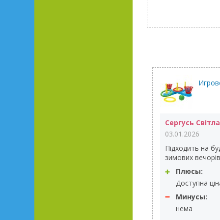
Игров
Сергусь Світл
03.01.2026
Підходить на буд
зимових вечорів і
Плюсы:
Доступна ціна
Минусы:
нема