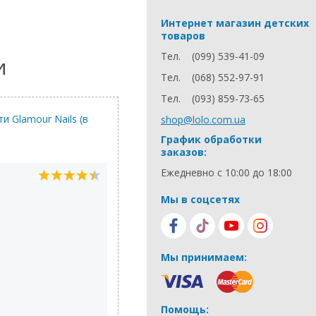
Интернет магазин детских
товаров
Тел.
(099) 539-41-09
и
Тел.
(068) 552-97-91
Тел.
(093) 859-73-65
и Glamour Nails (в
Игровой набор Кухня, 
shop@lolo.com.ua
График обработки
заказов:
Ежедневно с 10:00 до 18:00
Ольга
12.01.2017
Мы в соцсетях
Классная игрушка и очень кстати
реалистичная. Мы поставили дет
во взрослой)) Теперь, когда я го
кухне, дочка все время возле мен
Мы принимаем:
и вся такая в заботах)) Зато меня
отвлекает... практически)
Помощь: