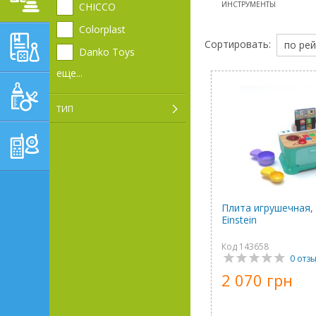
ИНСТРУМЕНТЫ
CHICCO
Colorplast
ОБУЧАЮЩЕ-
Сортировать:
по рей
Danko Toys
РАЗВИВАЮЩИЕ ТОВАРЫ
еще...
ГИГИЕНА, УХОД И
КОРМЛЕНИЕ
ТИП
ТОВАРЫ ДЛЯ
РОДИТЕЛЕЙ,
ПОСТЕЛЬНЫЕ
ПРИНАДЛЕЖНОСТИ
Плита игрушечная,
Einstein
Код 143658
0 отз
2 070 грн