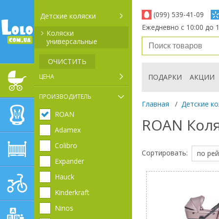
(099) 539-41-09
Детские коляски
Ежедневно с 10:00 до 1
Коляски
универсальные
ОЧИСТИТЬ
ЦЕНА
ПОДАРКИ
АКЦИИ
ДЕТСКИЕ КОЛЯСКИ
ПРОИЗВОДИТЕЛЬ
Главная
/
Детские ко
ROAN
АВТОКРЕСЛА
ROAN Кол
Adamex
Colibro
ДЕТСКАЯ МЕБЕЛЬ
Сортировать:
по рей
Expander
Hauck
ДЕТСКИЙ СПОРТ И
ТРАНСПОРТ
Kinderkraft
Ninos
ДЕТСКИЕ ИГРУШКИ