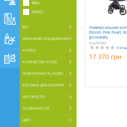
Riko
VERDI
ОБУЧАЮЩЕ-
РАЗВИВАЮЩИЕ ТОВАРЫ
ВЕС
Универсальная коля
Bloom Pink Pearl, R
ГИГИЕНА, УХОД И
(розовая)
МЕХАНИЗМ СКЛАДЫВАНИЯ
КОРМЛЕНИЕ
Код 83883
0 отз
ТОВАРЫ ДЛЯ
КОЛЕСА
17 370 грн
РОДИТЕЛЕЙ,
ПОСТЕЛЬНЫЕ
КОЛИЧЕСТВО КОЛЕС
ПРИНАДЛЕЖНОСТИ
ПОВОРОТНОСТЬ КОЛЕС
КОРЗИНА ДЛЯ ПОКУПОК
АВТОКРЕСЛО
ОСОБЕННОСТИ
ЦВЕТ