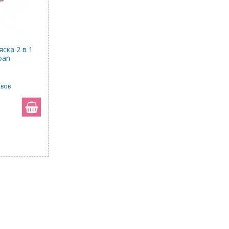
ска 2 в 1
oan
ывов