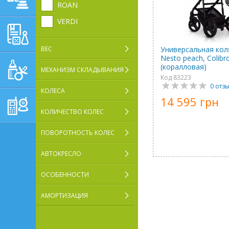
ROAN
VERDI
ОБУЧАЮЩЕ-
РАЗВИВАЮЩИЕ ТОВАРЫ
ВЕС
Универсальная коля
Nesto peach, Colibr
ГИГИЕНА, УХОД И
(коралловая)
МЕХАНИЗМ СКЛАДЫВАНИЯ
КОРМЛЕНИЕ
Код 83223
0 отз
ТОВАРЫ ДЛЯ
КОЛЕСА
14 595 грн
РОДИТЕЛЕЙ,
ПОСТЕЛЬНЫЕ
КОЛИЧЕСТВО КОЛЕС
ПРИНАДЛЕЖНОСТИ
ПОВОРОТНОСТЬ КОЛЕС
АВТОКРЕСЛО
ОСОБЕННОСТИ
АМОРТИЗАЦИЯ