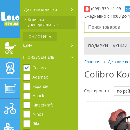
(099) 539-41-09
Детские коляски
Ежедневно с 10:00 до 1
Коляски
универсальные
ОЧИСТИТЬ
ЦЕНА
ПОДАРКИ
АКЦИИ
ДЕТСКИЕ КОЛЯСКИ
ПРОИЗВОДИТЕЛЬ
Главная
/
Детские ко
Colibro
АВТОКРЕСЛА
Colibro К
Adamex
Expander
ДЕТСКАЯ МЕБЕЛЬ
Сортировать:
по рей
Hauck
Kinderkraft
ДЕТСКИЙ СПОРТ И
ТРАНСПОРТ
Ninos
Riko
ДЕТСКИЕ ИГРУШКИ