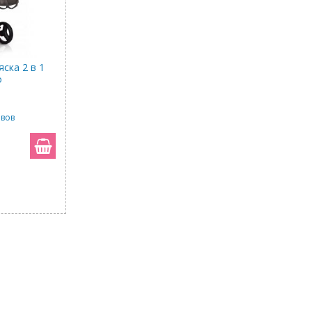
ска 2 в 1
o
ывов