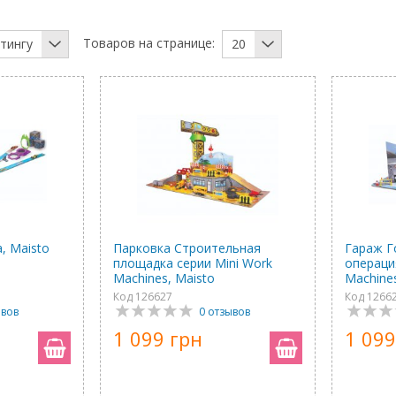
Товаров на странице:
тингу
20
, Maisto
Парковка Строительная
Гараж Г
площадка серии Mini Work
операци
Machines, Maisto
Machines
Код 126627
Код 1266
ывов
0 отзывов
1 099 грн
1 099