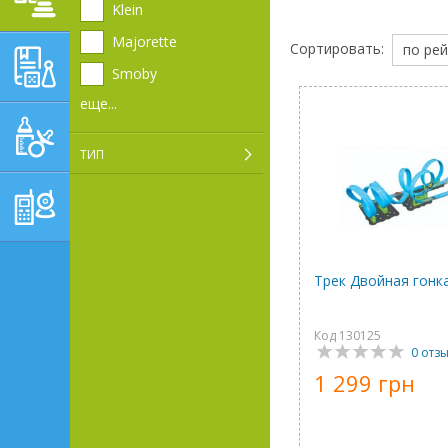
Klein
Majorette
Сортировать:
по рей
ОБУЧАЮЩЕ-
Smoby
РАЗВИВАЮЩИЕ ТОВАРЫ
еще...
ГИГИЕНА, УХОД И
КОРМЛЕНИЕ
ТИП
ТОВАРЫ ДЛЯ
РОДИТЕЛЕЙ,
ПОСТЕЛЬНЫЕ
ПРИНАДЛЕЖНОСТИ
Трек Двойная гонка
Код 130125
0 отз
1 299 грн