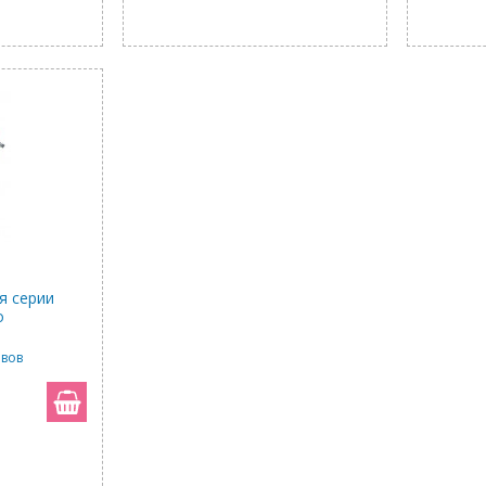
я серии
o
ывов