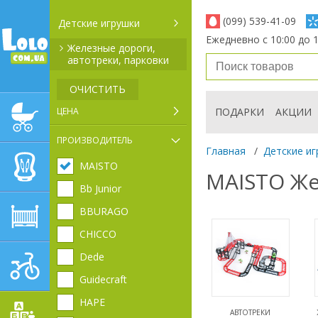
(099) 539-41-09
Детские игрушки
Ежедневно с 10:00 до 1
Железные дороги,
автотреки, парковки
ОЧИСТИТЬ
ЦЕНА
ПОДАРКИ
АКЦИИ
ДЕТСКИЕ КОЛЯСКИ
ПРОИЗВОДИТЕЛЬ
Главная
/
Детские иг
MAISTO
АВТОКРЕСЛА
MAISTO Же
Bb Junior
BBURAGO
ДЕТСКАЯ МЕБЕЛЬ
CHICCO
Dede
ДЕТСКИЙ СПОРТ И
ТРАНСПОРТ
Guidecraft
HAPE
АВТОТРЕКИ
ДЕТСКИЕ ИГРУШКИ