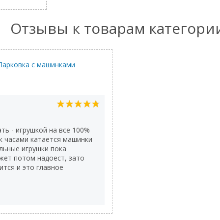
Отзывы к товарам категори
Парковка с машинками
ать - игрушкой на все 100%
к часами катается машинки
альные игрушки пока
жет потом надоест, зато
ится и это главное