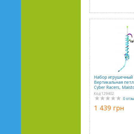
Набор игрушечный
Вертикальная петл
Cyber ​​Racers, Maist
Код 129402
0 отз
1 439 грн