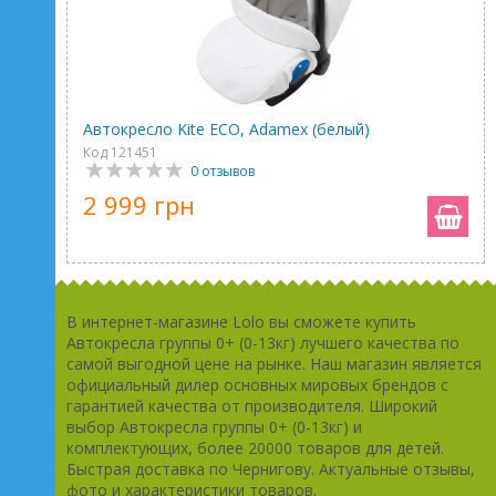
Автокресло Kite ECO, Adamex (белый)
Код 121451
0 отзывов
2 999 грн
В интернет-магазине Lolo вы сможете купить
Автокресла группы 0+ (0-13кг) лучшего качества по
самой выгодной цене на рынке. Наш магазин является
официальный дилер основных мировых брендов с
гарантией качества от производителя. Широкий
выбор Автокресла группы 0+ (0-13кг) и
комплектующих, более 20000 товаров для детей.
Быстрая доставка по Чернигову. Актуальные отзывы,
фото и характеристики товаров.