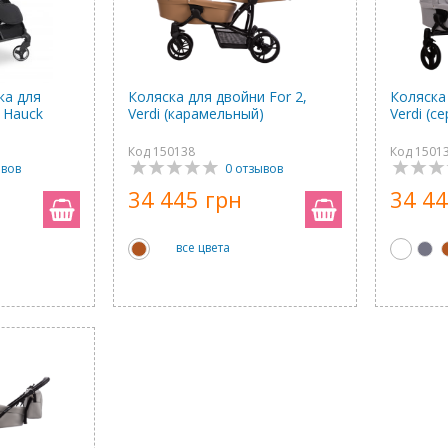
ка для
Коляска для двойни For 2,
Коляска 
, Hauck
Verdi (карамельный)
Verdi (с
Код 150138
Код 1501
ывов
0 отзывов
34 445 грн
34 44
все цвета