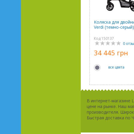
Коляска для двойни
Verdi (темно-серый)
Код 150137
0 отз
34 445 грн
все цвета
В интернет-магазине 
цене на рынке. Наш м
производителя. Широк
Быстрая доставка по Ч