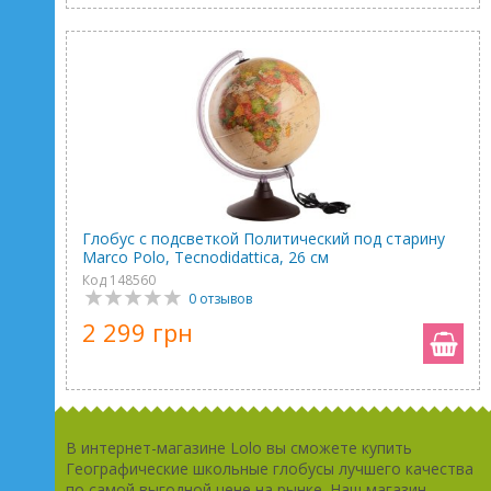
Глобус с подсветкой Политический под старину
Marco Polo, Tecnodidattica, 26 см
Код 148560
0 отзывов
2 299 грн
В интернет-магазине Lolo вы сможете купить
Географические школьные глобусы лучшего качества
по самой выгодной цене на рынке. Наш магазин