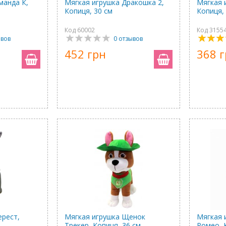
манда К,
Мягкая игрушка Дракошка 2,
Мягкая 
Копиця, 30 см
Копиця,
Код 60002
Код 3155
ывов
0 отзывов
452 грн
368 
ерест,
Мягкая игрушка Щенок
Мягкая 
Трекер, Копиця, 36 см
Ромео, 