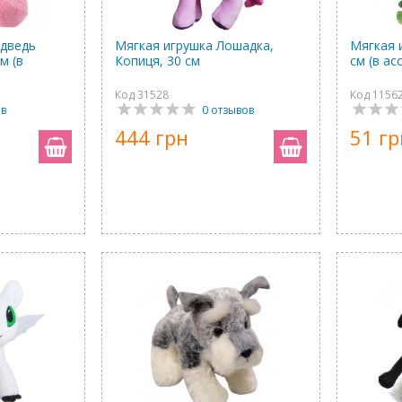
едведь
Мягкая игрушка Лошадка,
Мягкая 
м (в
Копиця, 30 см
см (в а
Код 31528
Код 1156
ыв
0 отзывов
444 грн
51 гр