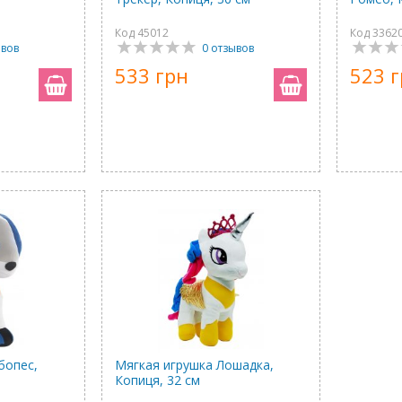
Код 45012
Код 3362
ывов
0 отзывов
533 грн
523 
бопес,
Мягкая игрушка Лошадка,
Копиця, 32 см