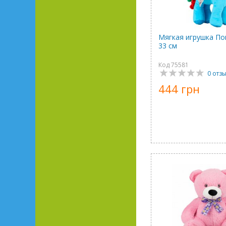
Мягкая игрушка По
33 см
Код 75581
0 отз
444 грн