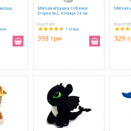
акоша,
Мягкая игрушка Собачка
Мягкая 
Егорка №2, Копиця 24 см
Код 31433
Код 3156
ывов
1 отзыв
398 грн
329 