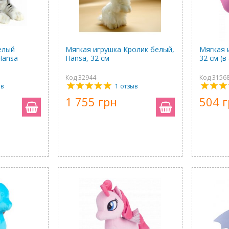
елый
Мягкая игрушка Кролик белый,
Мягкая 
Hansa
Hansa, 32 см
32 см (в
Код 32944
Код 3156
ыв
1 отзыв
1 755 грн
504 