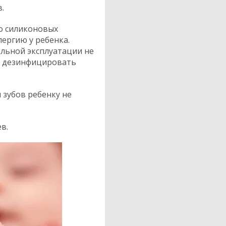
.
о силиконовых
лергию у ребенка.
льной эксплуатации не
о дезинфицировать
 зубов ребенку не
в.