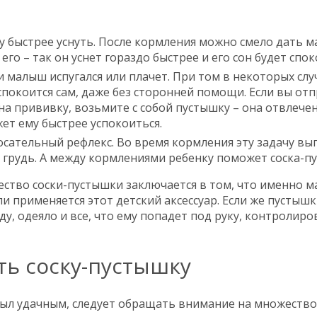
у быстрее уснуть. После кормления можно смело дать 
его – так он уснет гораздо быстрее и его сон будет спок
и малыш испугался или плачет. При том в некоторых случ
покоится сам, даже без сторонней помощи. Если вы от
 на прививку, возьмите с собой пустышку – она отвлече
ет ему быстрее успокоиться.
сательный рефлекс. Во время кормления эту задачу вы
 грудь. А между кормлениями ребенку поможет соска-п
ство соски-пустышки заключается в том, что именно 
ли применяется этот детский аксессуар. Если же пустышк
ду, одеяло и все, что ему попадет под руку, контролир
ть соску-пустышку
ыл удачным, следует обращать внимание на множество