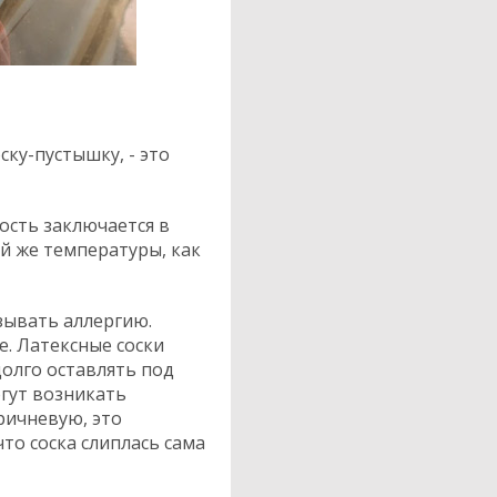
ку-пустышку, - это
ость заключается в
ой же температуры, как
зывать аллергию.
е. Латексные соски
долго оставлять под
огут возникать
ричневую, это
то соска слиплась сама