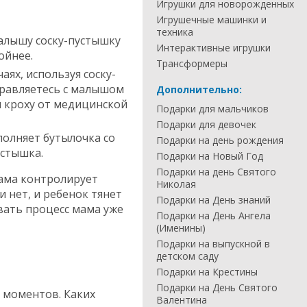
Игрушки для новорожденных
Игрушечные машинки и
техника
малышу соску-пустышку
Интерактивные игрушки
ойнее.
Трансформеры
аях, используя соску-
правляетесь с малышом
Дополнительно:
н кроху от медицинской
Подарки для мальчиков
Подарки для девочек
полняет бутылочка со
Подарки на день рождения
устышка.
Подарки на Новый Год
Подарки на день Святого
мама контролирует
Николая
и нет, и ребенок тянет
Подарки на День знаний
овать процесс мама уже
Подарки на День Ангела
(Именины)
Подарки на выпускной в
детском саду
Подарки на Крестины
Подарки на День Святого
 моментов. Каких
Валентина