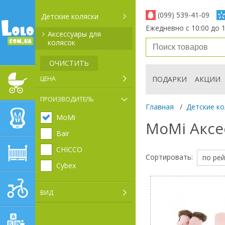
(099) 539-41-09
Детские коляски
Ежедневно с 10:00 до 1
Аксессуары для
колясок
ОЧИСТИТЬ
ЦЕНА
ПОДАРКИ
АКЦИИ
ДЕТСКИЕ КОЛЯСКИ
ПРОИЗВОДИТЕЛЬ
Главная
/
Детские ко
MoMi
АВТОКРЕСЛА
MoMi Аксе
Bair
CHICCO
ДЕТСКАЯ МЕБЕЛЬ
Сортировать:
по рей
Cybex
ДЕТСКИЙ СПОРТ И
ТРАНСПОРТ
ВИД
ДЕТСКИЕ ИГРУШКИ