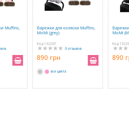
и Muffins,
Варежки для коляски Muffins,
Варежки
MoMi (grey)
MoMi (bl
Код 132267
Код 1322
ывов
0 отзывов
890 грн
890 
все цвета