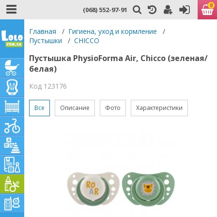
0
(068) 552-97-91
Главная
/
Гигиена, уход и кормление
/
Пустышки
/
CHICCO
Пустышка PhysioForma Air, Chicco (зеленая/
белая)
Код 123176
Все
Описание
Фото
Характеристики