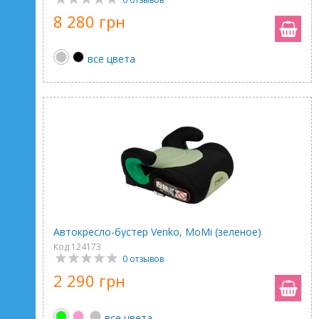
8 280 грн
все цвета
Автокресло-бустер Venko, MoMi (зеленое)
Код 124173
0 отзывов
2 290 грн
все цвета