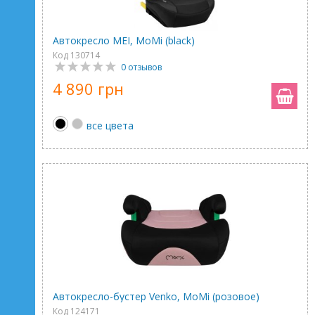
Автокресло MEI, MoMi (black)
Код 130714
0 отзывов
4 890 грн
все цвета
Автокресло-бустер Venko, MoMi (розовое)
Код 124171