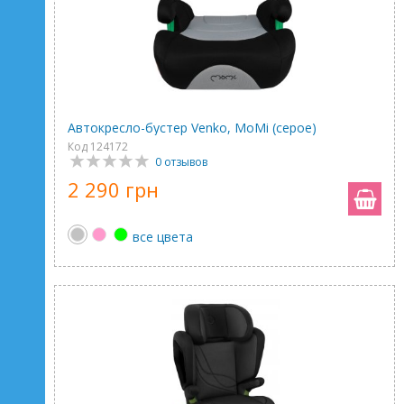
Автокресло-бустер Venko, MoMi (серое)
Код 124172
0 отзывов
2 290 грн
все цвета