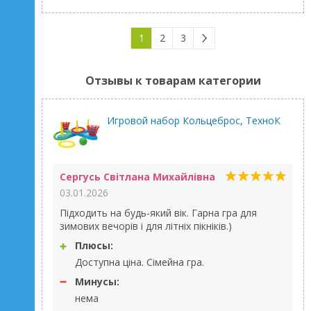
1
2
3
Отзывы к товарам категории
Игровой набор Кольцеброс, ТехноК
Сергусь Світлана Михайлівна
03.01.2026
Підходить на будь-який вік. Гарна гра для
зимових вечорів і для літніх пікніків.)
Плюсы:
Доступна ціна. Сімейна гра.
Минусы:
нема