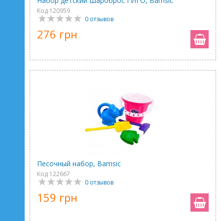
Набор детский Шароброс ГИГО, Bamsic
Код 120959
0 отзывов
276 грн
Песочный набор, Bamsic
Код 122667
0 отзывов
159 грн