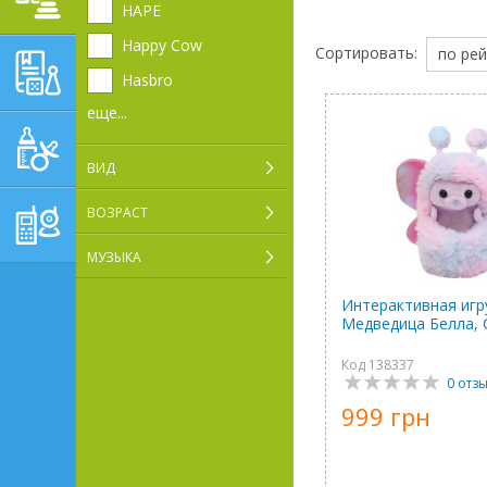
HAPE
Happy Cow
Сортировать:
по рей
ОБУЧАЮЩЕ-
Hasbro
РАЗВИВАЮЩИЕ ТОВАРЫ
еще...
ГИГИЕНА, УХОД И
КОРМЛЕНИЕ
ВИД
ТОВАРЫ ДЛЯ
РОДИТЕЛЕЙ,
ВОЗРАСТ
ПОСТЕЛЬНЫЕ
ПРИНАДЛЕЖНОСТИ
МУЗЫКА
Интерактивная игр
Медведица Белла, C
Код 138337
0 отз
999 грн