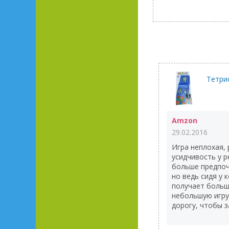
Тетри
Amzon
29.02.2016
Игра неплохая,
усидчивость у р
больше предпоч
но ведь сидя у
получает больш
небольшую игру
дорогу, чтобы з