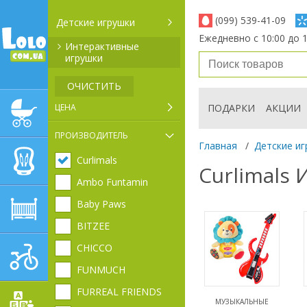
(099) 539-41-09
Детские игрушки
Ежедневно с 10:00 до 1
Интерактивные
игрушки
ОЧИСТИТЬ
ЦЕНА
ПОДАРКИ
АКЦИИ
ДЕТСКИЕ КОЛЯСКИ
ПРОИЗВОДИТЕЛЬ
Главная
/
Детские иг
Curlimals
АВТОКРЕСЛА
Curlimals
Ambo Funtamin
Baby Paws
ДЕТСКАЯ МЕБЕЛЬ
BITZEE
CHICCO
ДЕТСКИЙ СПОРТ И
ТРАНСПОРТ
FUNMUCH
FURREAL FRIENDS
МУЗЫКАЛЬНЫЕ
ДЕТСКИЕ ИГРУШКИ