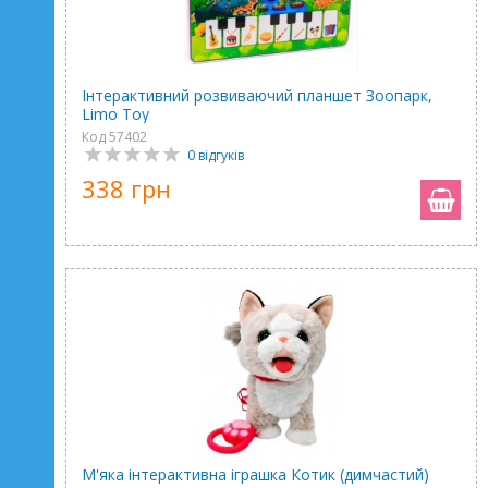
Інтерактивний розвиваючий планшет Зоопарк,
Limo Toy
Код 57402
0 відгуків
338 грн
М'яка інтерактивна іграшка Котик (димчастий)