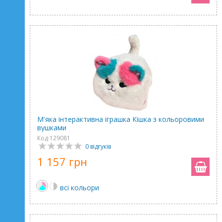
М'яка інтерактивна іграшка Кішка з кольоровими
вушками
Код 129081
0 відгуків
1 157 грн
всі кольори