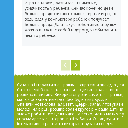
Игра неплохая, развивает внимание,
усидчивость у ребенка. Сейчас конечно дети
больше предпочитают компьютерные игры, но
ведь сидя у компьютера ребенок получает
больше вреда. Да и такую небольшую игрушку
можно и взять с собой в дорогу, чтобы занять
чем-то ребенка.
Сучасна інтерактивна іграшка – справжня знахідка для
батьків, які бажають з раннього дитинства активно
розвивати дитину. Використовуючи саме такі іграшки,
малюк розвиватиметься без будь-яких зусиль.
Вивчати нові слова, алфавіт, цифри, запам’ятовувати
мелодії чи вірші, розширювати кругозір – ваша дитина
зможе робити все це швидко та легко, якщо матиме у
своєму арсеналі інтерактивні забавки. Отож, купити
інтерактивні іграшки та використовувати їх під час