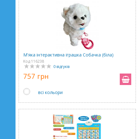
М'яка інтерактивна іграшка Собачка (біла)
Код 116238
0 відгуків
757 грн
всі кольори