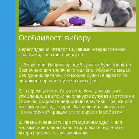
Особливості вибору
Переглядаючи каталог з цікавими інтерактивними
іграшками, звертайте увагу на:
1. Вік дитини. Наприклад, щоб іграшка була повністю
безпечною для трирічного малюка, обирайте моделі
без дрібних деталей, які можна було б відірвати та
випадково проковтнути чи вдихнути.
2. Інтереси дитини. Якщо вона хоче домашнього
улюбленця, а ви поки не плануєте купувати котиків чи
собачок, обирайте недорогі інтерактивні іграшки для
малюків у вигляді тварин. Ваша дитина цікавиться
технологіями? Кращим стане варіант із роботом.
3. Рівень складності. Прості музичні моделі – для
малюків, навчальні планшети, плакати, що вчать
літери і цифри – старшим діткам.