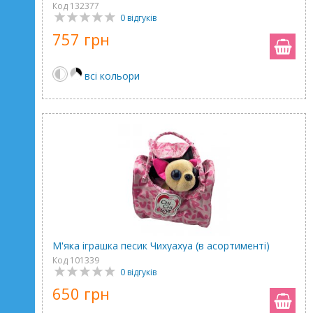
Код 132377
0 відгуків
757 грн
всі кольори
М'яка іграшка песик Чихуахуа (в асортименті)
Код 101339
0 відгуків
650 грн