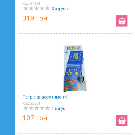
Код 94281
0 відгуків
319 грн
Тетріс (в асортименті)
Код 33681
1 відгук
107 грн