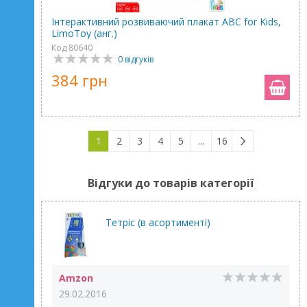
Інтерактивний розвиваючий плакат ABC for Kids,
LimoToy (анг.)
Код 80640
0 відгуків
384 грн
1
2
3
4
5
...
16
Відгуки до товарів категорії
Тетріс (в асортименті)
Amzon
29.02.2016