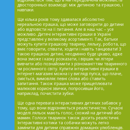
двосторонньої взаємодії: між дитиною та іграшкою, і
навпаки.
Ще кілька років тому здавалася абсолютно
нереальною іграшка, що може заговорити до дитини
або відповісти на її питання. Але в наш час – усе
можливо. Дитячі інтерактивні іграшки в Україні
представлені у великому асортименті. Так, батьки
можуть купити іграшкову тварину, ляльку, робота, що
вміє говорити, співати, ходити і навіть танцювати! З
такою іграшкою дитині, неодмінно буде цікаво, адже
вона зможе і казку розказати, і віршик чи літери
вивчити або познайомити з різноманіттям тваринного
чи рослинного світу. Купити інтерактивні іграшки в
інтернет-магазині можна і у вигляді пупса, що плаче,
сміється, вимовляє певні слова або ставить
запитання. Також іграшка може прищеплювати
малюкові корисні звички, попросивши його,
наприклад, почистити зубки.
Ще одна перевага інтерактивних дитячих забавок у
тому, що вони відрізняються реалістичністю. Сучасні
моделі ляльок мають голос, схожий на дитячий або
мамин. Голоси тваринок також досить реалістичні.
Інтерактивні котики та собачки можуть легко
замінити для дитини справжніх домашніх улюбленців.