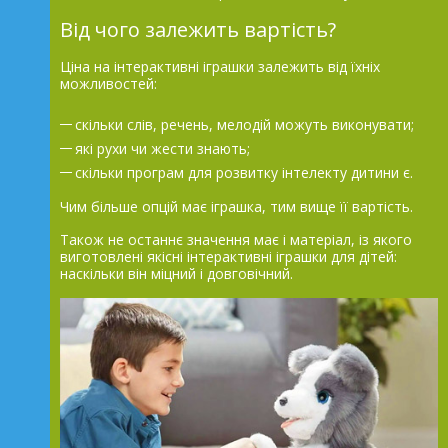
Від чого залежить вартість?
Ціна на інтерактивні іграшки залежить від їхніх
можливостей:
скільки слів, речень, мелодій можуть виконувати;
які рухи чи жести знають;
скільки програм для розвитку інтелекту дитини є.
Чим більше опцій має іграшка, тим вище її вартість.
Також не останнє значення має і матеріал, із якого
виготовлені якісні інтерактивні іграшки для дітей:
наскільки він міцний і довговічний.