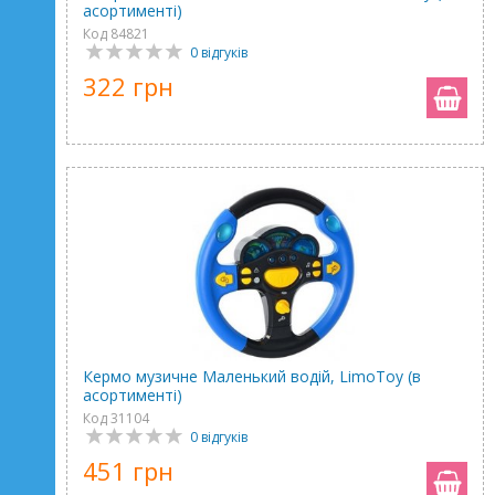
асортименті)
Код 84821
0 відгуків
322 грн
Кермо музичне Маленький водій, LimoToy (в
асортименті)
Код 31104
0 відгуків
451 грн