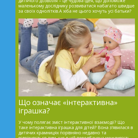
дитячого дозвілля – це чудова ідея, що допоможе
маленькому досліднику розвиватися набагато швидше
за своїх однолітків.А хіба не цього хочуть усі батьки?
Що означає «інтерактивна»
іграшка?
У чому полягає зміст інтерактивної взаємодії? Що
таке інтерактивна іграшка для дітей? Вона з’явилася в
дитячих крамницях порівняно недавно та
відрізняється тим, що в ній передбачена можливість