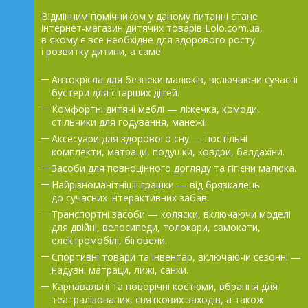
Відмінним помічником у даному питанні стане
інтернет-магазин дитячих товарів Lolo.com.ua,
в якому є все необхідне для здорового росту
і розвитку дитини, а саме:
Автокрісла для безпеки малюків, включаючи сучасні
бустери для старших дітей.
Комфортні дитячі меблі — ліжечка, комоди,
стільчики для годування, манежі.
Аксесуари для здорового сну — постільні
комплекти, матраци, подушки, ковдри, балдахіни.
Засоби для повноцінного догляду та гігієни малюка.
Найрізноманітніші іграшки — від брязкалець
до сучасних інтерактивних забав.
Транспортні засоби — коляски, включаючи моделі
для двійні, велосипеди, толокари, самокати,
електромобілі, біговели.
Спортивні товари та інвентар, включаючи сезонні —
надувні матраци, лижі, санки.
Карнавальні та новорічні костюми, вбрання для
театралізованих, святкових заходів, а також