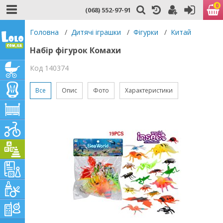
0
(068) 552-97-91
Головна
/
Дитячі іграшки
/
Фігурки
/
Китай
Набір фігурок Комахи
Код 140374
Все
Опис
Фото
Характеристики