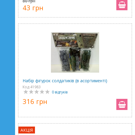
80 грн
43 грн
Набір фігурок солдатиків (в асортименті)
Код 41983
0 відгуків
316 грн
АКЦІЯ