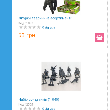
Фігурки тварини (в асортименті)
Код 61038
0 відгуків
53 грн
Набір солдатиків (1-040)
Код 42505
0 відгуків