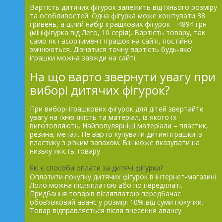
Вартість дитячих фігурок залежить від їхнього розміру
та особливостей. Одна фігурка може коштувати 38
гривень, а цілий набір іграшкових фігурок – 4894 грн
(мініфігурка від Лего, 10 серія). Вартість товару, так
само як і асортимент іграшок на сайті, постійно
змінюються. Дізнатися точну вартість будь-якої
іграшки можна завжди на сайті.
На що варто звернути увагу при
виборі дитячих фігурок?
При виборі іграшкових фігурок для дітей звертайте
увагу на їхню якість та матеріал, із якого їх
виготовляють. Найпопулярніші матеріали – пластик,
резина, метал. Не варто купувати дитині іграшки із
пластику з різким запахом. Він може вказувати на
низьку якість товару.
Які є способи оплати за дитячі фігурки?
Оплатити покупку дитячих фігурок в інтернет-магазині
Лоло можна післяплатою або по передплаті.
Придбання товарів післяплатою передбачає
обов’язковий аванс у розмірі 10% від суми покупки.
Товар відправляється після внесення авансу.