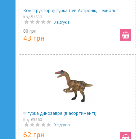
Конструктор-фігурка Лев Астронік, Технолог
Код 51830
0 відгуків
80 грн
43 грн
Фігурка динозавра (в асортименті)
Код 65560
0 відгуків
62 грн