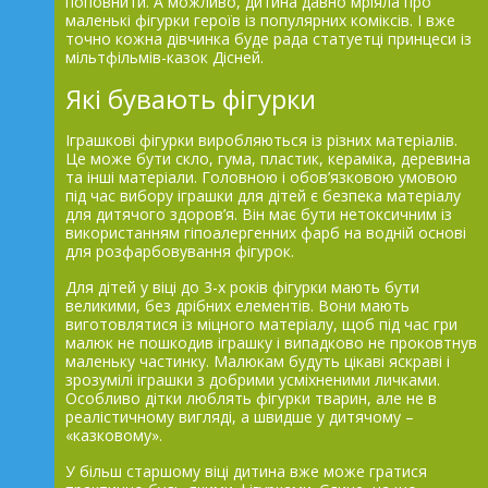
поповнити. А можливо, дитина давно мріяла про
маленькі фігурки героїв із популярних коміксів. І вже
точно кожна дівчинка буде рада статуетці принцеси із
мільтфільмів-казок Дісней.
Які бувають фігурки
Іграшкові фігурки виробляються із різних матеріалів.
Це може бути скло, гума, пластик, кераміка, деревина
та інші матеріали. Головною і обов’язковою умовою
під час вибору іграшки для дітей є безпека матеріалу
для дитячого здоров’я. Він має бути нетоксичним із
використанням гіпоалергенних фарб на водній основі
для розфарбовування фігурок.
Для дітей у віці до 3-х років фігурки мають бути
великими, без дрібних елементів. Вони мають
виготовлятися із міцного матеріалу, щоб під час гри
малюк не пошкодив іграшку і випадково не проковтнув
маленьку частинку. Малюкам будуть цікаві яскраві і
зрозумілі іграшки з добрими усміхненими личками.
Особливо дітки люблять фігурки тварин, але не в
реалістичному вигляді, а швидше у дитячому –
«казковому».
У більш старшому віці дитина вже може гратися