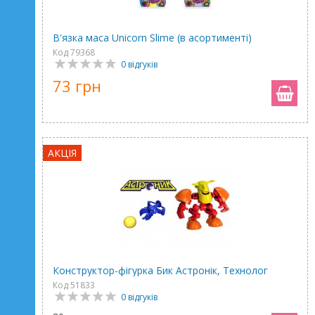
В'язка маса Unicorn Slime (в асортименті)
Код 79368
0 відгуків
73 грн
АКЦІЯ
Конструктор-фігурка Бик Астронік, Технолог
Код 51833
0 відгуків