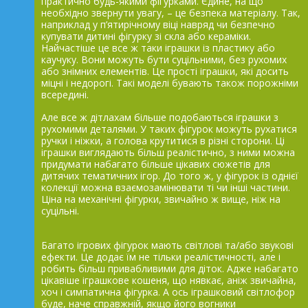
практично будь-якими фігурками. Єдине, на що
необхідно звернути увагу, – це безпека матеріалу. Так,
наприклад у п’ятирічному віці навряд чи безпечно
купувати дитині фігурку зі скла або кераміки.
Найчастіше це все ж таки іграшки із пластику або
каучуку. Вони можуть бути суцільними, без рухомих
або знімних елементів. Це прості іграшки, які досить
міцні і недорогі. Такі моделі бувають також порожніми
всередині.
Але все ж дітлахам більше подобаються іграшки з
рухомими деталями. У таких фігурок можуть рухатися
ручки і ніжки, а голова крутитися в різні сторони. Ці
іграшки виглядають більш реалістично, з ними можна
придумати набагато більше цікавих сюжетів для
дитячих тематичних ігор. До того ж, у фігурок із однієї
колекції можна взаємозамінювати ті чи інші частини.
Ціна на механічні фігурки, звичайно ж вище, ніж на
суцільні.
Багато ігрових фігурок мають світлові та/або звукові
ефекти. Це додає їм не тільки реалістичності, але і
робить більш привабливими для діток. Адже набагато
цікавіше іграшкове кошеня, що нявкає, аніж звичайна,
хоч і симпатична фігурка. А ось іграшковий світлофор
буде, наче справжній, якщо його вогники