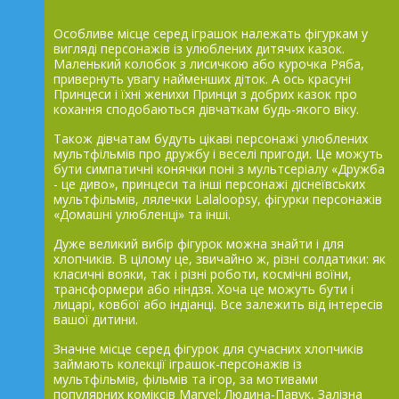
Особливе місце серед іграшок належать фігуркам у
вигляді персонажів із улюблених дитячих казок.
Маленький колобок з лисичкою або курочка Ряба,
привернуть увагу найменших діток. А ось красуні
Принцеси і їхні женихи Принци з добрих казок про
кохання сподобаються дівчаткам будь-якого віку.
Також дівчатам будуть цікаві персонажі улюблених
мультфільмів про дружбу і веселі пригоди. Це можуть
бути симпатичні конячки поні з мультсеріалу «Дружба
- це диво», принцеси та інші персонажі діснеївських
мультфільмів, лялечки Lalaloopsy, фігурки персонажів
«Домашні улюбленці» та інші.
Дуже великий вибір фігурок можна знайти і для
хлопчиків. В цілому це, звичайно ж, різні солдатики: як
класичні вояки, так і різні роботи, космічні воїни,
трансформери або ніндзя. Хоча це можуть бути і
лицарі, ковбої або індіанці. Все залежить від інтересів
вашої дитини.
Значне місце серед фігурок для сучасних хлопчиків
займають колекції іграшок-персонажів із
мультфільмів, фільмів та ігор, за мотивами
популярних коміксів Marvel: Людина-Павук, Залізна