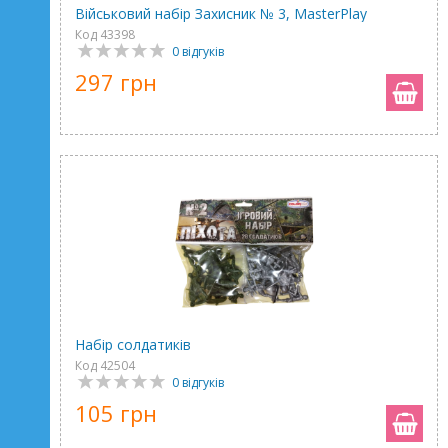
Військовий набір Захисник № 3, MasterPlay
Код 43398
0 відгуків
297 грн
Набір солдатиків
Код 42504
0 відгуків
105 грн