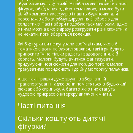
будь-яких мультфільмів. У набір може входити кілька
фігурок, об’єднаних однією тематикою, а може бути
цілий комплект аксесуарів і навіть будиночки для
персонажів або ж обмундирування зі зброєю для
солдатиків. Такі набори подобаються малюкам, адже
з ними можна вже відразу розігрувати різні сюжети, а
не чекати, поки збереться колекція.
Які б фігурки ви не купували своїм діткам, якою б
тематикою вони не захоплювалися, такі ігри будуть
приносити їм не тільки радість і задоволення, а й
користь. Малюки будуть вчитися фантазувати,
придумуючи нові сюжети для ігор. До того ж малюк
тренуватиме посидючість і дрібну моторику пальчиків.
А ще такі іграшки дуже зручні в зберіганні й
транспортуванні, адже вони помістяться в будь-який
рюкзак або скриньку. А багато які з них стануть
чудовою прикрасою інтер’єру дитячої кімнати.
Часті питання
Скільки коштують дитячі
фігурки?