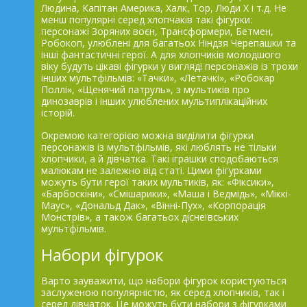
Людина, Капітан Америка, Халк, Тор, Люди Х і т.д. Не
менш популярні серед хлопчаків такі фігурки:
персонажі Зоряних воєн, Трансформери, Бетмен,
Робокоп, улюблені для багатьох Ніндзя Черепашки та
інші фантастичні герої. А для хлопчиків молодшого
віку будуть цікаві фігурки у вигляді персонажів із трохи
інших мультфільмів: «Тачки», «Летачкі», «Робокар
Поллі», «Щенячий патруль», з мультиків про
динозаврів і інших улюблених мультиплікаційних
історій.
Окремою категорією можна виділити фігурки
персонажів із мультфільмів, які люблять не тільки
хлопчики, а й дівчатка. Такі іграшки сподобаються
малюкам не залежно від статі. Цими фігурками
можуть бути герої таких мультиків, як: «Фіксики»,
«Барбоскіни», «Смішарики», «Маша і Ведмідь», «Міккі-
Маус», «Дональд Дак», «Вінні-Пух», «Корпорація
Монстрів», а також багатьох діснеївських
мультфільмів.
Набори фігурок
Варто зауважити, що набори фігурок користуються
заслуженою популярністю, як серед хлопчиків, так і
серед дівчаток. Це можуть бути набори з фігурками