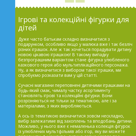
Ігрові та колекційні фігурки для
дітей
Дуже часто батькам складно визначитися з
подарунком, особливо якщо у малюка вже і так безліч
різних іграшок. Але ж так хочеться порадувати дитину
новою цікавою іграшкою! В такому випадку
безпрограшним варіантом стане фігурка улюбленого
казкового героя або мультиплікаційного персонажа.
Ну, а як визначитися з вибором такої іграшки, ми
спробуємо розказати вам у цій статті.
Сучасні магазини переповнені дитячими іграшками на
будь-який смак, чималу частку асортименту
становлять ігрові та колекційні фігурки. Вони
розрізняються не тільки за тематикою, але і за
матеріалами, з яких виробляються.
А ось із тематикою визначитися зовсім нескладно,
вибір залежатиме від захоплень та вподобань дитини.
Можливо, у нього вже є немаленька колекція фігурок
із улюблених мультфільмів або ігор, яку ви можете