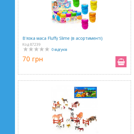
В'язка маса Fluffy Slime (в асортименті)
Код 87239
0 відгуків
70 грн