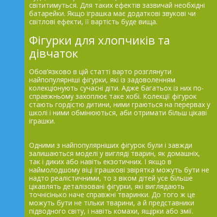
світитимуться. Для таких ефектів зазвичай необхідні
батарейки. Якщо іграшка має додаткові звукові чи
світлові ефекти, її вартість буде вища.
Фігурки для хлопчиків та
дівчаток
Обов’язково в цій статті варто розглянути
найпопулярніші фігурки, які із задоволенням
колекціонують сучасні діти. Адже багатьох із них по-
справжньому захоплює таке хобі. Колекції фігурок
стають гордістю дитини, ними граються на перервах у
школі і ними обмінюються, аби отримати більш цікаві
іграшки.
Одними з найпопулярніших фігурок були і завжди
залишаються моделі у вигляді тварин, як домашніх,
так і диких або навіть екзотичних. І якщо в
наймолодшому віці іграшкові звірятка можуть бути не
надто реалістичними, то з віком дітей усе більше
цікавлять деталізовані фігурки, які виглядають
точнісінько наче справжні тваринки. До того ж це
можуть бути не тільки тварини, а й представники
підводного світу, і навіть комахи, ящірки або змії.