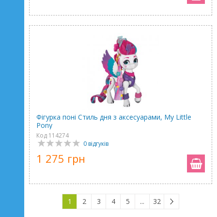
Фігурка поні Стиль дня з аксесуарами, My Little
Pony
Код 114274
0 відгуків
1 275 грн
1
2
3
4
5
...
32