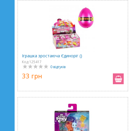
Іграшка зростаюча Єдиноріг ()
Код 125417
0 відгуків
33 грн