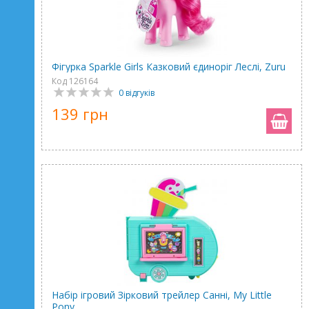
Фігурка Sparkle Girls Казковий єдиноріг Леслі, Zuru
Код 126164
0 відгуків
139 грн
Набір ігровий Зірковий трейлер Санні, My Little
Pony