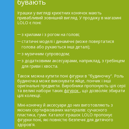
бувають
Іграшки у вигляді крихітних конячок мають
привабливий зовнішній вигляд. У продажу в магазині
LOLO є поні:
з крилами і з рогом на голові;
статичні моделі і динамічні (може повертатися
голова або рухаються інші деталі);
з музичним супроводом;
з додатковими аксесуарами, наприклад, з гребінцем
для гриви і хвоста.
Також можна купити поні фігурки в "будиночку". Роль
будиночка може виконувати яйце, пончик і інші
оригінальні предмети. Виробники пропонують цілі серії
та великі набори таких
фігурок
, що дозволяє збирати
цілі колекції.
Міні-конячку й аксесуари до них виготовляють з
якісних сертифікованих матеріалів: сучасного
пластика, гуми. Каталог іграшок LOLO пропонує
фігурки поні, які повністю безпечні для дитячого
здоров'я.