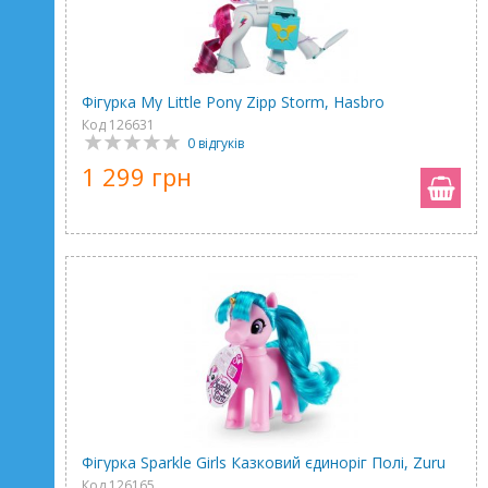
Фігурка My Little Pony Zipp Storm, Hasbro
Код 126631
0 відгуків
1 299 грн
Фігурка Sparkle Girls Казковий єдиноріг Полі, Zuru
Код 126165