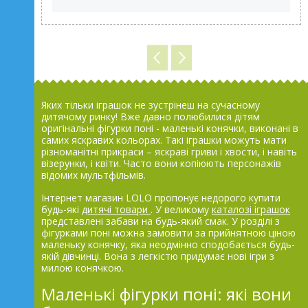
Яких тільки іграшок не зустрінеш на сучасному
дитячому ринку! Вже давно полюбилися дітям
оригінальні фігурки поні - маленькі конячки, виконані в
самих яскравих кольорах. Такі іграшки можуть мати
різноманітні прикраси – яскраві гриви і хвости, і навіть
візерунки, і квіти. Часто вони копіюють персонажів
відомих мультфільмів.
Інтернет магазин LOLO пропонує недорого купити
будь-які
дитячі товари
. У великому
каталозі іграшок
представлені забави на будь-який смак. У розділі з
фігурками поні можна замовити за прийнятною ціною
маленьку конячку, яка неодмінно сподобається будь-
якій дівчинці. Вона з легкістю придумає нові ігри з
милою конячкою.
Маленькі фігурки поні: які вони