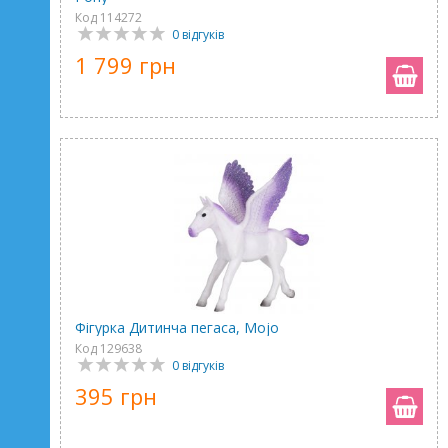
Код 114272
0 відгуків
1 799 грн
Фігурка Дитинча пегаса, Mojo
Код 129638
0 відгуків
395 грн