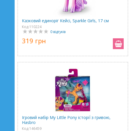
Казковий единоріг Кейсі, Sparkle Girls, 17 см
Код 110224
0 відгуків
319 грн
Ігровий набір My Little Pony історіЇ з гривою,
Hasbro
Код 146459