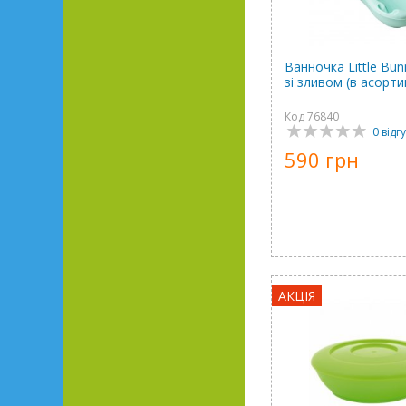
Ванночка Little Bun
зі зливом (в асорти
Код 76840
0 відгу
590 грн
АКЦІЯ