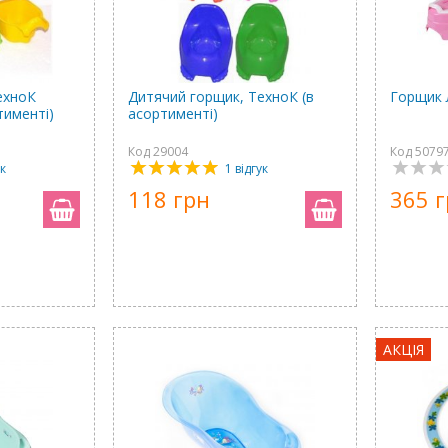
ехноК
Дитячий горщик, ТехноК (в
Горщик 
ртименті)
асортименті)
Код 29004
Код 5079
ук
1 відгук
118 грн
365 
АКЦІЯ