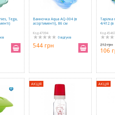
nies, Tega,
Ванночка Aqua AQ-004 (в
Тарілка 
менті)
асортименті), 86 см
4/412 (в
Код 47094
Код 4546
ків
0 відгуків
544 грн
212 грн
106 
АКЦІЯ
АКЦІЯ