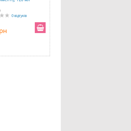
9
0 відгуків
грн