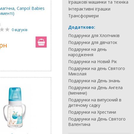
Іграшкові машинки та техніка
магічна, Canpol Babies
Інтерактивні іграшки
именті)
Трансформери
3
Додатково:
0 відгуків
Подарунки для Хлопчиків
Подарунки для дівчаток
грн
Подарунки на день
народження
Подарунки на Новий Рік
Подарунки на день Святого
Миколая
Подарунки на День знань
Подарунки на День Ангела
(Іменини)
Подарунки на випускний в
дитячому садку
Подарунки на Хрестини
Подарунки на День Святого
Валентина