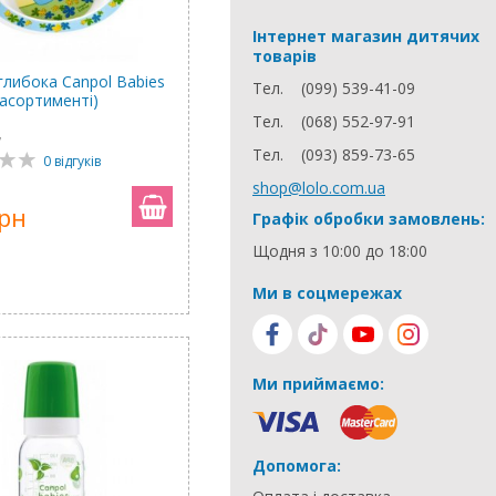
Інтернет магазин дитячих
товарів
глибока Canpol Babies
Тел.
(099) 539-41-09
 асортименті)
Тел.
(068) 552-97-91
7
Тел.
(093) 859-73-65
0 відгуків
shop@lolo.com.ua
грн
Графік обробки замовлень:
Щодня з 10:00 до 18:00
Ми в соцмережах
Ми приймаємо:
Допомога: