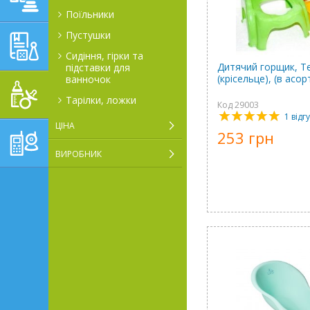
Поїльники
Пустушки
НАВЧАЛЬНО-
РОЗВИВАЮЧІ ТОВАРИ
Сидіння, гірки та
Дитячий горщик, Т
підставки для
(крісельце), (в асо
ванночок
ГІГІЄНА, ДОГЛЯД І
Тарілки, ложки
ГОДУВАННЯ
Код 29003
1 відг
ЦІНА
253 грн
ТОВАРИ ДЛЯ БАТЬКІВ,
ПОСТІЛЬ
ВИРОБНИК