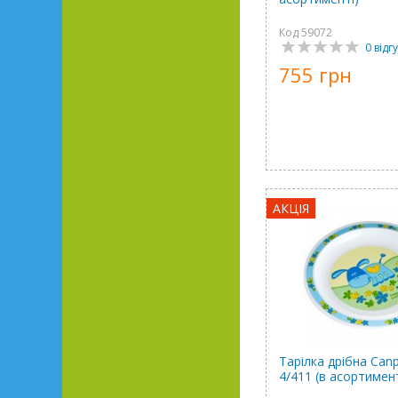
Код 59072
0 відгу
755 грн
АКЦІЯ
Тарілка дрібна Canp
4/411 (в асортимент