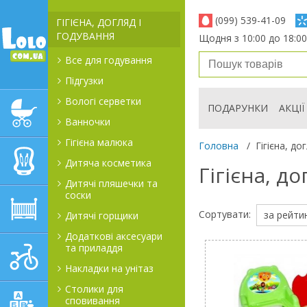
(099) 539-41-09
ГІГІЄНА, ДОГЛЯД І
ГОДУВАННЯ
Щодня з 10:00 до 18:00
Все для годування
Підгузки
Вологі серветки
ПОДАРУНКИ
АКЦІЇ
ДИТЯЧІ КОЛЯСКИ
Ванночки
Гігієна малюка
Головна
/
Гігієна, до
АВТОКРІСЛА
Дитяча косметика
Гігієна, д
Дитячі пляшечки та
соски
ДИТЯЧІ МЕБЛІ
Сортувати:
за рейти
Дитячі горщики
Додаткові аксесуари
та приладдя
ДИТЯЧИЙ СПОРТ І
ТРАНСПОРТ
Накладки на унітаз
Столики для
сповивання
ДИТЯЧІ ІГРАШКИ