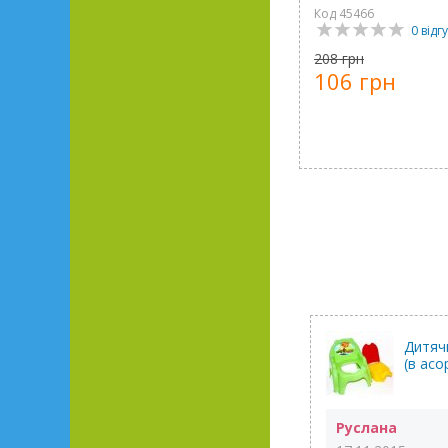
Код 45466
0 відгу
208 грн
106 грн
Дитячи
(в асо
Руслана