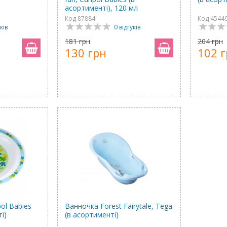
асортименті), 120 мл
Код 87884
Код 4544
ків
0 відгуків
181 грн
204 грн
130 грн
102 
ol Babies
Ванночка Forest Fairytale, Tega
і)
(в асортименті)