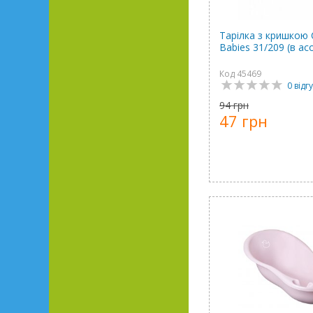
Тарілка з кришкою 
Babies 31/209 (в ас
Код 45469
0 відгу
94 грн
47 грн