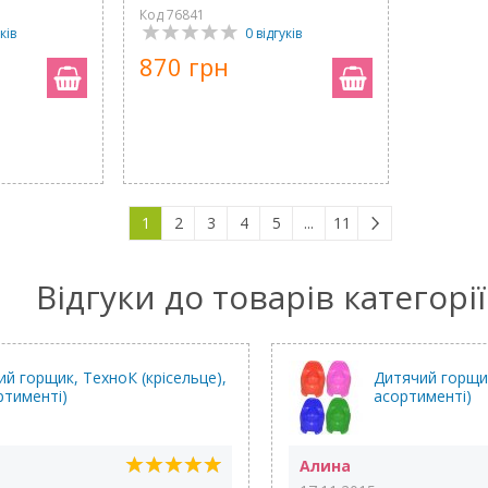
Код 76841
ків
0 відгуків
870 грн
1
2
3
4
5
...
11
Відгуки до товарів категорії
й горщик, ТехноК (крісельце),
Дитячий горщик
ртименті)
асортименті)
Алина