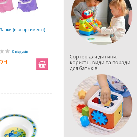
Лапки (в асортименті)
7
0 відгуків
Сортер для дитини:
грн
користь, види та поради
для батьків