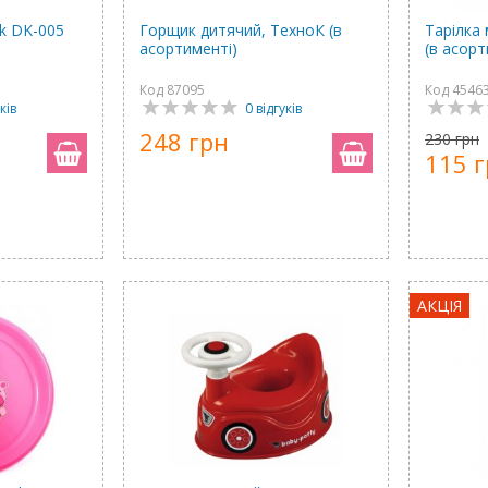
k DK-005
Горщик дитячий, ТехноК (в
Тарілка 
асортименті)
(в асорт
Код 87095
Код 4546
ків
0 відгуків
248 грн
230 грн
115 
АКЦІЯ