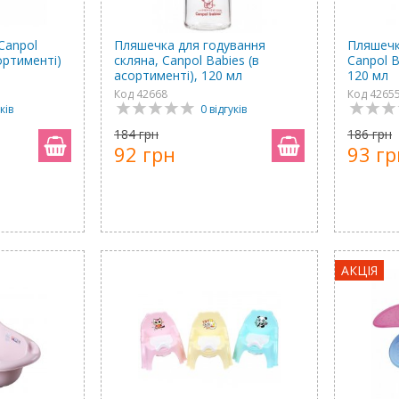
Canpol
Пляшечка для годування
Пляшечк
ортименті)
скляна, Canpol Babies (в
Canpol B
асортименті), 120 мл
120 мл
Код 42668
Код 4265
ків
0 відгуків
184 грн
186 грн
92 грн
93 гр
АКЦІЯ