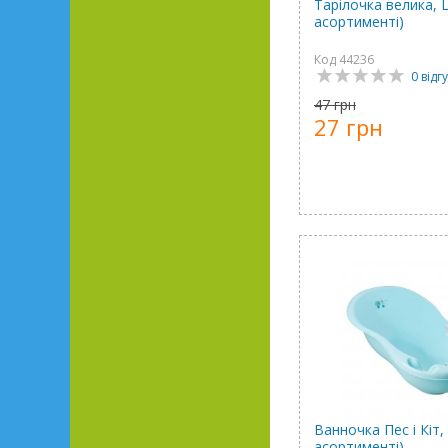
Тарілочка велика, L
асортименті)
Код 44236
0 відгу
47 грн
27 грн
Ванночка Пес і Кіт,
асортименті)