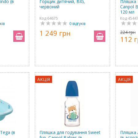
indo (в
Горщик дитячий, BIG,
Пляшка 
червоний
Canpol B
120 мл
Код 64675
Код 4544
ків
0 відгуків
1 249 грн
224 грн
112 
АКЦІЯ
АКЦІЯ
 Tega (в
Пляшка для годування Sweet
Пляшка 
fun, Canpol Babies (в
(в асорт