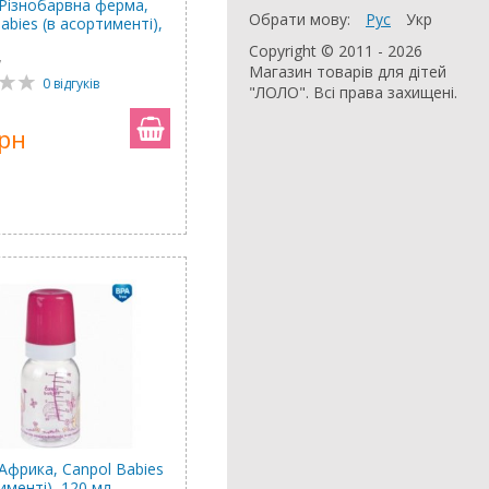
Різнобарвна ферма,
Обрати мову:
Рус
Укр
abies (в асортименті),
Copyright © 2011 - 2026
7
Магазин товарів для дітей
0 відгуків
"ЛОЛО". Всі права захищені.
грн
Африка, Canpol Babies
именті), 120 мл