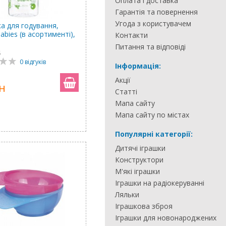
Оплата і доставка
Гарантія та повернення
Угода з користувачем
а для годування,
abies (в асортименті),
Контакти
Питання та відповіді
5
0 відгуків
Інформація:
Акції
н
Статті
Мапа сайту
Мапа сайту по містах
Популярні категорії:
Дитячі іграшки
Конструктори
М'які іграшки
Іграшки на радіокеруванні
Ляльки
Іграшкова зброя
Іграшки для новонароджених