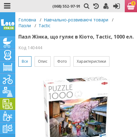
0
(068) 552-97-91
Головна
/
Навчально-розвиваючі товари
/
Пазли
/
Tactic
Пазл Жінка, що гуляє в Кіото, Tactic, 1000 ел.
Код 140444
Все
Опис
Фото
Характеристики