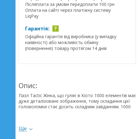
Післяплата за умови передоплати 100 грн
Оплата на сайті через платіжну систему
LiqPay
Гарантія:
?
Офіційна гарантія від виробника (у випадку
наявності) або можливість обміну
(повернення) товару протягом 14 днів
Опис:
Пазл Tactic Жінка, що гуляє в Кіото 1000 елементів має
дуже деталізоване зображення, тому складання цієї
головоломки стає досить складним завданням. 1000
елементів забезпечують багато годин розваг та
відпочинку.
Ще