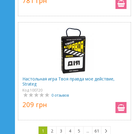
781 грн
Настольная игра Твоя правда мое действие,
Strateg
Код 100720
0 отзывов
209 грн
1
2
3
4
5
...
61