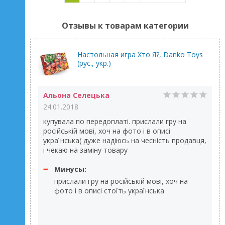
Отзывы к товарам категории
Настольная игра Хто Я?, Danko Toys
(рус., укр.)
Альона Селецька
24.01.2018
купувала по передоплаті. прислали гру на
російській мові, хоч на фото і в описі
українська( дуже надіюсь на чесність продавця,
і чекаю на заміну товару
Минусы:
прислали гру на російській мові, хоч на
фото і в описі стоїть українська