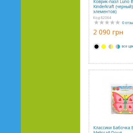
Коврик-пазл Luno B
Kinderkraft (черный)
элементов)
Код 82064
0 отз
2 090 грн
все цв
Классики Бабочка 
Melissa&Doug