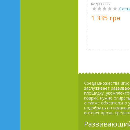
Код 117277
0 отз
1 335 грн
Среди множества игро
заслуживает развиваю
площадку, укомплекто
коврик, нужно опирать
а также обязательно 
подобрать оптимально
интерес крохи, предла
Развивающий