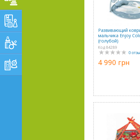
ОБУЧАЮЩЕ-
РАЗВИВАЮЩИЕ ТОВАРЫ
Развивающий ковр
мальчика Enjoy Colo
ГИГИЕНА, УХОД И
(голубой)
КОРМЛЕНИЕ
Код 84289
0 отз
ТОВАРЫ ДЛЯ
4 990 грн
РОДИТЕЛЕЙ,
ПОСТЕЛЬНЫЕ
ПРИНАДЛЕЖНОСТИ