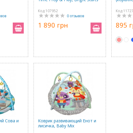
Код 107952
Код 1172
ывов
0 отзывов
1 890 грн
895 
й Сова и
Коврик развивающий Енот и
лисичка, Baby Mix