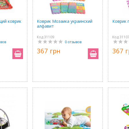
щий коврик
Коврик Мозаика украинский
Коврик 
алфавит
Код 31109
Код 3110
ывов
0 отзывов
367 грн
367 