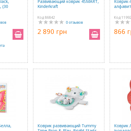
lack,
Развивающий коврик 4SMART,
Коврик-
, (30
Kinderkraft
алфави
Код 86842
Код 1199
ывов
0 отзывов
2 890 грн
866 
ета
Белла,
Коврик развивающий Tummy
Коврик 
Time Prop & Play, Bright Starts
(коралл