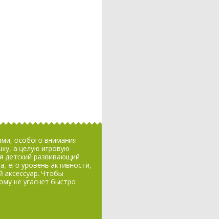
ями, особого внимания
ку, а целую игровую
я детский развивающий
, его уровень активности,
 аксессуар. Чтобы
ому не угаснет быстро