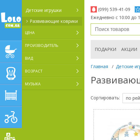
(099) 539-41-09
Детские игрушки
Ежедневно с 10:00 до 1
Развивающие коврики
ЦЕНА
ПРОИЗВОДИТЕЛЬ
ПОДАРКИ
АКЦИИ
ДЕТСКИЕ КОЛЯСКИ
ВИД
Главная
/
Детские иг
ВОЗРАСТ
АВТОКРЕСЛА
Развиваю
МУЗЫКА
ДЕТСКАЯ МЕБЕЛЬ
Сортировать:
по рей
ДЕТСКИЙ СПОРТ И
ТРАНСПОРТ
ДЕТСКИЕ ИГРУШКИ