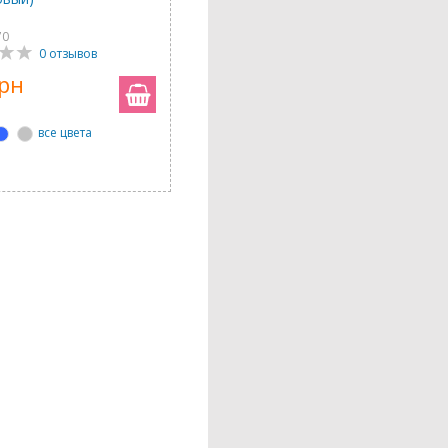
70
0 отзывов
грн
все цвета