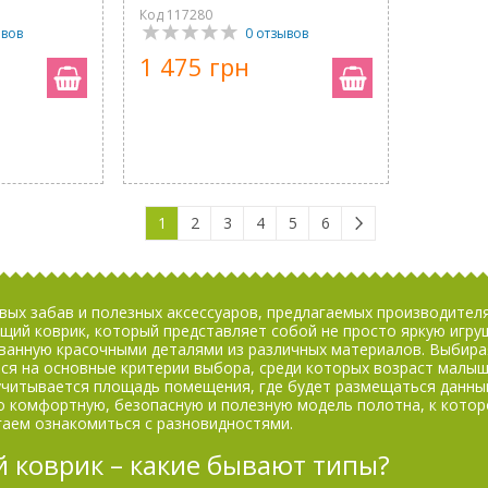
Код 117280
ывов
0 отзывов
1 475 грн
1
2
3
4
5
6
вых забав и полезных аксессуаров, предлагаемых производител
щий коврик, который представляет собой не просто яркую игруш
ванную красочными деталями из различных материалов. Выбира
ся на основные критерии выбора, среди которых возраст малыша
учитывается площадь помещения, где будет размещаться данный
 комфортную, безопасную и полезную модель полотна, к котор
гаем ознакомиться с разновидностями.
 коврик – какие бывают типы?