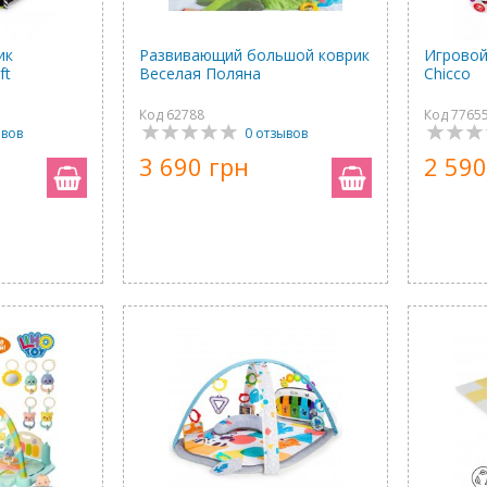
ик
Развивающий большой коврик
Игровой 
ft
Веселая Поляна
Chicco
Код 62788
Код 7765
ывов
0 отзывов
3 690 грн
2 590