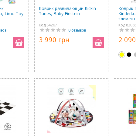
ик
Коврик развивающий Kickin
Коврик-п
о, Limo Toy
Tunes, Baby Einstein
Kinderkr
элемент
Код 84267
Код 8206
ывов
0 отзывов
3 990 грн
2 090