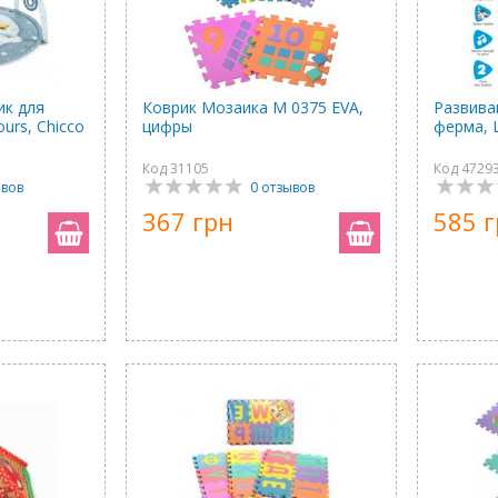
ик для
Коврик Мозаика M 0375 EVA,
Развива
urs, Chicco
цифры
ферма, 
Код 31105
Код 4729
ывов
0 отзывов
367 грн
585 