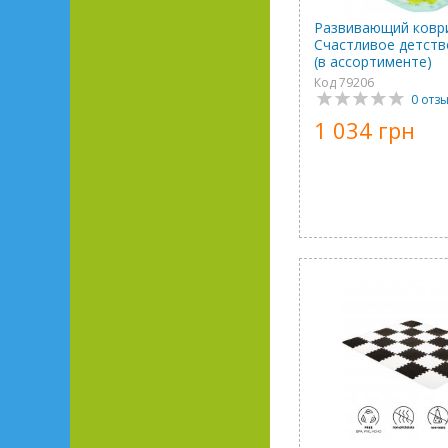
Развивающий ковр
Счастливое детств
(в ассортименте)
Код 79206
0 отз
1 034 грн