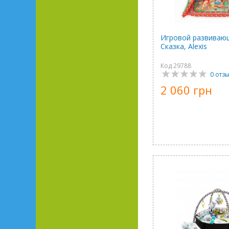
Игровой развиваю
Сказка, Alexis
Код 29788
0 отз
2 060 грн