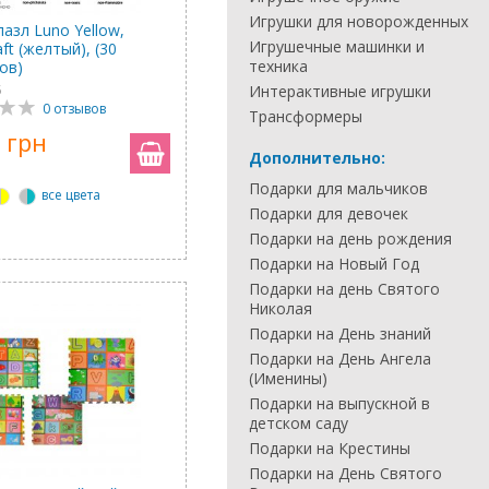
Игрушки для новорожденных
азл Luno Yellow,
Игрушечные машинки и
aft (желтый), (30
техника
ов)
5
Интерактивные игрушки
0 отзывов
Трансформеры
 грн
Дополнительно:
Подарки для мальчиков
все цвета
Подарки для девочек
Подарки на день рождения
Подарки на Новый Год
Подарки на день Святого
Николая
Подарки на День знаний
Подарки на День Ангела
(Именины)
Подарки на выпускной в
детском саду
Подарки на Крестины
Подарки на День Святого