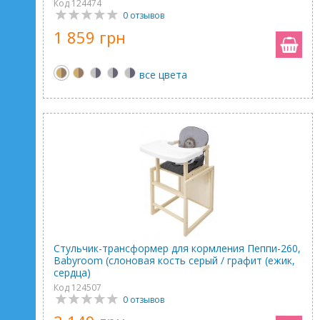
Код 124474
0 отзывов
1 859 грн
все цвета
Стульчик-трансформер для кормления Пеппи-260,
Babyroom (слоновая кость серый / графит (ежик,
сердца)
Код 124507
0 отзывов