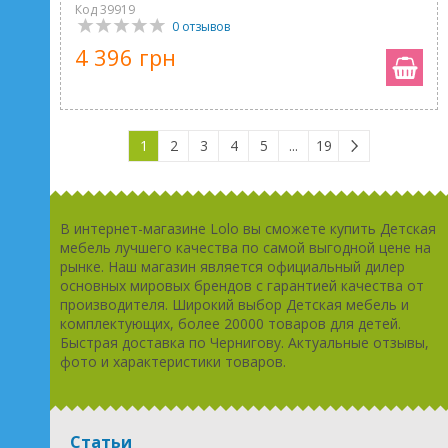
Код 39919
0 отзывов
4 396 грн
1
2
3
4
5
...
19
В интернет-магазине Lolo вы сможете купить Детская
мебель лучшего качества по самой выгодной цене на
рынке. Наш магазин является официальный дилер
основных мировых брендов с гарантией качества от
производителя. Широкий выбор Детская мебель и
комплектующих, более 20000 товаров для детей.
Быстрая доставка по Чернигову. Актуальные отзывы,
фото и характеристики товаров.
Статьи