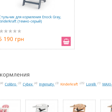
Стульчик для кормления Enock Gray,
Kinderkraft (темно-серый)
5 190 грн
 кормления
(4)
(3)
(4)
(3)
(25)
(1)
Colibro
Cybex
Ingenuity
Kinderkraft
Lorelli
MAXI