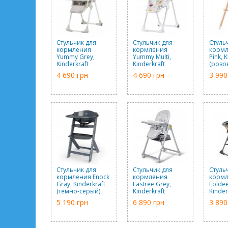
Стульчик для
Стульчик для
Стуль
кормления
кормления
кормл
Yummy Grey,
Yummy Multi,
Pink, 
Kinderkraft
Kinderkraft
(розо
(серый)
(мульти)
4 690 грн
4 690 грн
3 990
Стульчик для
Стульчик для
Стуль
кормления Enock
кормления
корм
Gray, Kinderkraft
Lastree Grey,
Foldee
(темно-серый)
Kinderkraft
Kinder
(серый)
(розо
5 190 грн
6 890 грн
3 890