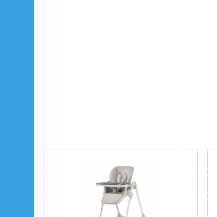
чрезвычайно прочным.​
Широкое и глубокое сиденье удобно как для мале
старших детей.​
Поднос легко снимается и очищается под проточ
Остальную часть кресла можно протереть влажно
Ручка для переноски на спинке поможет вам пер
стульчик.​
Относительно легкая конструкция позволяет св
стул из кухни в гостиную.​
Удобная подставка для ног позволяет вашему ре
правильную осанку.​
2-в-1 - стульчик SIENNA можно использовать как
кормления и как стулья для детей постарше. Все,
сделать, это отвинтить ножки и снять поддон, и 
старшего ребенка!​
Универсальный дизайн подходит для большинств
будет отлично смотреться как на скандинавской к
минималистичной гостиной!​
Высокий стул:
ширина (по передним ножкам): 57 см,​