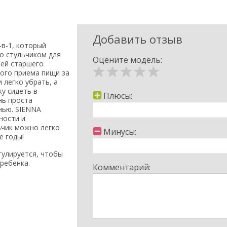
Добавить отзыв
-в-1, который
о стульчиком для
Оцените модель:
тей старшего
вого приема пищи за
легко убрать, а
у сидеть в
Плюсы:
нь проста
нью. SIENNA
ности и
ьчик можно легко
Минусы:
е годы!
гулируется, чтобы
ребенка.​
Комментарий:
реслу двигаться
еспечивающий
 делают изделие