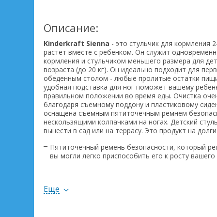
Описание:
Kinderkraft Sienna
- это стульчик для кормления 2
растет вместе с ребенком. Он служит одновременн
кормления и стульчиком меньшего размера для де
возраста (до 20 кг). Он идеально подходит для пер
обеденным столом - любые пролитые остатки пищи 
удобная подставка для ног поможет вашему ребенк
правильном положении во время еды. Очистка оче
благодаря съемному поддону и пластиковому сиде
оснащена съемным пятиточечным ремнем безопас
нескользящими колпачками на ногах. Детский стул
вынести в сад или на террасу. Это продукт на долги
Пятиточечный ремень безопасности, который ре
вы могли легко приспособить его к росту вашего 
Нескользящие колпачки на ножках не позволят к
даже по скользкой плитке на полу на кухне.​
Еще
Съемный лоток также действует как барьер, об
дополнительную защиту вашего ребенка.​
Прочная конструкция и используемые материалы