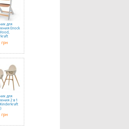
чик для
ения Enock
Wood,
kraft
евянный
 грн
 ноги)
чик для
ения 2 в 1
, Kinderkraft
)
 грн