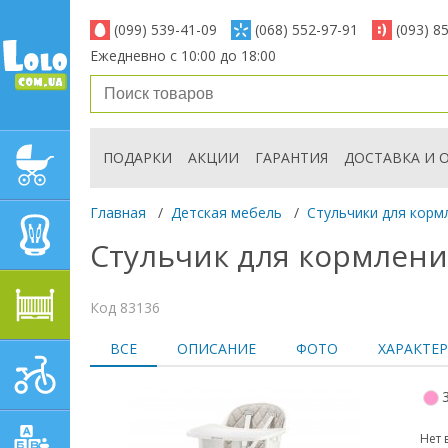
(099) 539-41-09
(068) 552-97-91
(093) 8
Ежедневно с 10:00 до 18:00
ПОДАРКИ
АКЦИИ
ГАРАНТИЯ
ДОСТАВКА И 
ДЕТСКИЕ КОЛЯСКИ
Главная
/
Детская мебель
/
Стульчики для корм
АВТОКРЕСЛА
Стульчик для кормления 
ДЕТСКАЯ МЕБЕЛЬ
Код 83136
ВСЕ
ОПИСАНИЕ
ФОТО
ХАРАКТЕ
ДЕТСКИЙ СПОРТ И
ТРАНСПОРТ
Нет 
ДЕТСКИЕ ИГРУШКИ