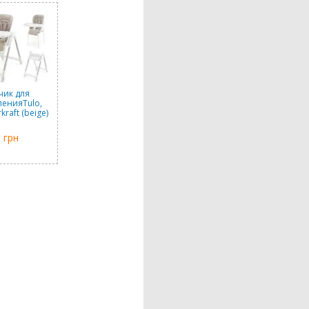
чик для
енияTulo,
kraft (beige)
 грн