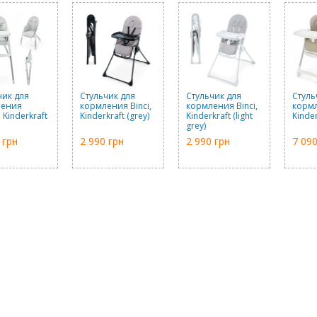
чик для
Стульчик для
Стульчик для
Стуль
ления
кормления Binci,
кормления Binci,
кормл
, Kinderkraft
Kinderkraft (grey)
Kinderkraft (light
Kinder
grey)
 грн
2 990 грн
2 990 грн
7 090