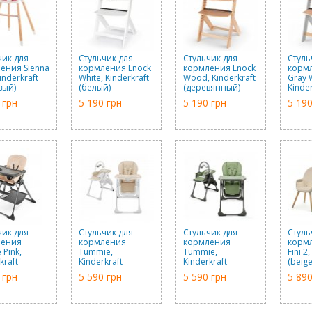
чик для
Стульчик для
Стульчик для
Стуль
ения Sienna
кормления Enock
кормления Enock
кормл
Kinderkraft
White, Kinderkraft
Wood, Kinderkraft
Gray 
вый)
(белый)
(деревянный)
Kinder
(дер
 грн
5 190 грн
5 190 грн
5 190
серые
чик для
Стульчик для
Стульчик для
Стуль
ления
кормления
кормления
кормл
 Pink,
Tummie,
Tummie,
Fini 2
kraft
Kinderkraft
Kinderkraft
(beige
вый)
(бежевый)
(зеленый)
 грн
5 590 грн
5 590 грн
5 890