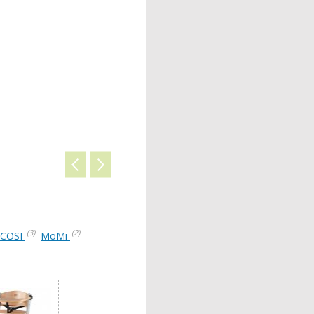
(3)
(2)
-COSI
MoMi