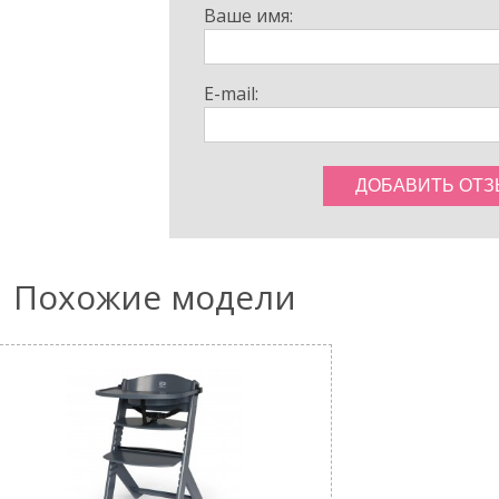
Ваше имя:
ньких, так и для
ной водой.
E-mail:
й тряпкой.​
емещать детский
ободно перемещать
бенку сохранять
 стульчики для
Похожие модели
 что вам нужно
сиденье готово для
а интерьеров. Он
ухне, так и в