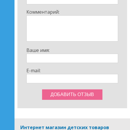
Устойчивость - прочная рама из легкого и прочного
алюминия. Противоскользящие накладки на передние
Комментарий:
ножки.5-точечные ремни безопасности. Легко
застегнуть и отстегнуть. Чехол съемный для стирки.
Гарантия качества - кресло соответствует
европейскому стандарту безопасности EN 14988.
Практические решения
Чехол из эко-кожи - мягкий и приятный на ощупь.
Ваше имя:
Прочный материал, устойчивый к грязи и легко
моющийся. Быстрое складывание - кресло можно
быстро и легко сложить. Удобная ручка - на спинке
E-mail:
стула для удобной переноски. Колеса -
расположенные в задней части кресла ножки
облегчают движение, покрыты резиной, чтобы вы не
царапали пол.
Материалы: полипропилен, алюминий, чехол:
искусственная кожа.
Размеры: 84,5x55,5x105 см.
Вес: 8,4 кг.
Для возраста: от 6 месяцев до 5 лет.
Интернет магазин детских товаров