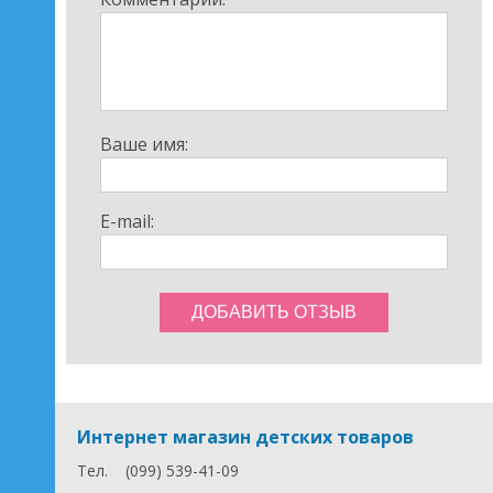
детей
-Подголовник регулируется по высоте с фиксацией в
7-ми положениях
-Возможность использования как кресло-качалка.
Кресло соответствует последнему Европейскому
стандарту ЕСЕ 44/04.
Ваше имя:
E-mail:
Интернет магазин детских товаров
Тел.
(099) 539-41-09