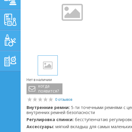
ОБУЧАЮЩЕ-
РАЗВИВАЮЩИЕ ТОВАРЫ
ГИГИЕНА, УХОД И
КОРМЛЕНИЕ
ТОВАРЫ ДЛЯ
РОДИТЕЛЕЙ,
ПОСТЕЛЬНЫЕ
ПРИНАДЛЕЖНОСТИ
Нет в наличии
когда
появится?
0 отзывов
Внутренние ремни:
5-ти точечными ремнями с це
внутренних ремней безопасности
Регулировка спинки:
бесступенчатаю регулировк
Аксессуары:
мягкий вкладыш для самых маленьки