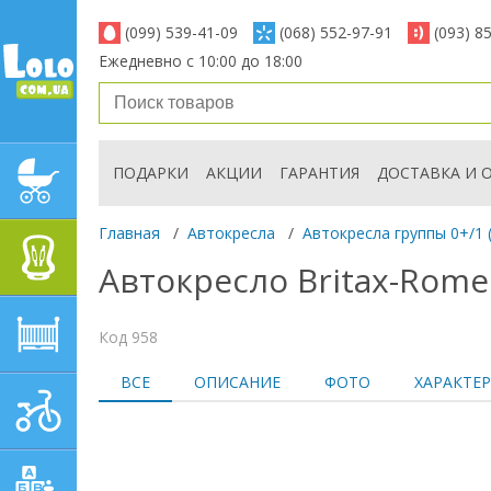
(099) 539-41-09
(068) 552-97-91
(093) 8
Ежедневно с 10:00 до 18:00
ПОДАРКИ
АКЦИИ
ГАРАНТИЯ
ДОСТАВКА И 
ДЕТСКИЕ КОЛЯСКИ
Главная
/
Автокресла
/
Автокресла группы 0+/1 (
АВТОКРЕСЛА
Автокресло Britax-Romer
ДЕТСКАЯ МЕБЕЛЬ
Код 958
ВСЕ
ОПИСАНИЕ
ФОТО
ХАРАКТЕ
ДЕТСКИЙ СПОРТ И
ТРАНСПОРТ
ДЕТСКИЕ ИГРУШКИ