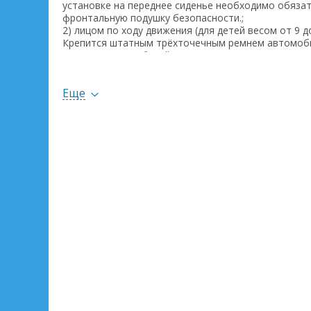
установке на переднее сиденье необходимо обяза
фронтальную подушку безопасности.;
2) лицом по ходу движения (для детей весом от 9 до
Крепится штатным трёхточечным ремнем автомоби
моделях автомобилей для установки данного авто
сиденье может не хватать длины ремней.
Еще