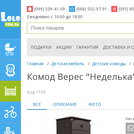
(099) 539-41-09
(068) 552-97-91
(093) 8
Ежедневно с 10:00 до 18:00
ПОДАРКИ
АКЦИИ
ГАРАНТИЯ
ДОСТАВКА И 
ДЕТСКИЕ КОЛЯСКИ
Главная
/
Детская мебель
/
Детские комоды
/
АВТОКРЕСЛА
Комод Верес "Неделька"
ДЕТСКАЯ МЕБЕЛЬ
Код 1108
ВСЕ
ОПИСАНИЕ
ФОТО
ДЕТСКИЙ СПОРТ И
ТРАНСПОРТ
Нет 
ДЕТСКИЕ ИГРУШКИ