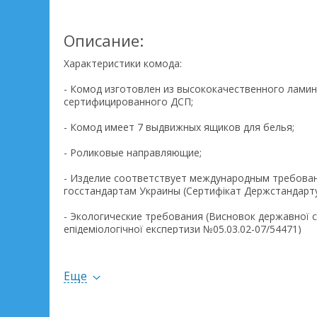
Описание:
Характеристики комода:
- Комод изготовлен из высококачественного лами
сертифицированного ДСП;
- Комод имеет 7 выдвижных ящиков для белья;
- Роликовые направляющие;
- Изделие соответствует международным требова
госстандартам Украины (Сертифікат Держстандарту
- Экологические требования (Висновок державної с
епідеміологічної експертизи №05.03.02-07/54471)
- Сертифицированные лаки на водной основе - гара
Еще
- Комод на ножкаж.
Размеры: 1290 х 590 х 480 см.