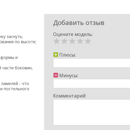
Добавить отзыв
Оцените модель:
ку заснуть;
ования по высоте;
Плюсы:
е формы и
й части боковин,
Минусы:
 ламелей - что
и постельного
Комментарий:
диванчик;
ердых лиственных
ниям и
 ISO 9001);
анітарно-