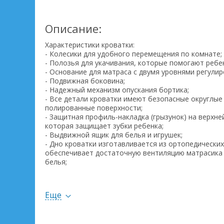
Описание:
Характеристики кроватки:
- Колесики для удобного перемещения по комнате;
- Полозья для укачивания, которые помогают ребен
- Основание для матраса с двумя уровнями регулир
- Подвижная боковина;
- Надежный механизм опускания бортика;
- Все детали кроватки имеют безопасные округлы
полированные поверхности;
- Защитная профиль-накладка (грызунок) на верхне
которая защищает зубки ребенка;
- Выдвижной ящик для белья и игрушек;
- Дно кроватки изготавливается из ортопедических
обеспечивает достаточную вентиляцию матрасика 
белья;
- Возможность трансформации кроватки в детский 
- Кроватка изготовлена из высококачественных тв
пород деревьев;
Еще
- Изделие соответствует международным требова
госстандартам Украины (Сертифікат Держстандарту
- Экологические требования (Висновок державної с