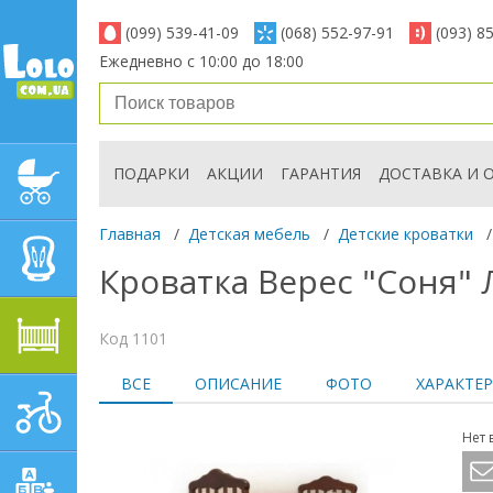
(099) 539-41-09
(068) 552-97-91
(093) 8
Ежедневно с 10:00 до 18:00
ПОДАРКИ
АКЦИИ
ГАРАНТИЯ
ДОСТАВКА И 
ДЕТСКИЕ КОЛЯСКИ
Главная
/
Детская мебель
/
Детские кроватки
/
АВТОКРЕСЛА
Кроватка Верес "Соня" Л
ДЕТСКАЯ МЕБЕЛЬ
Код 1101
ВСЕ
ОПИСАНИЕ
ФОТО
ХАРАКТЕ
ДЕТСКИЙ СПОРТ И
ТРАНСПОРТ
Нет 
ДЕТСКИЕ ИГРУШКИ