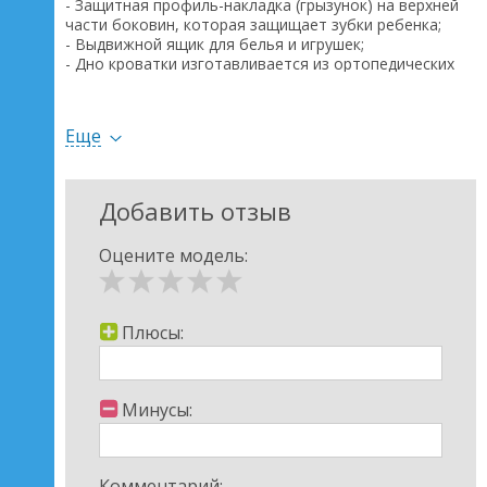
- Защитная профиль-накладка (грызунок) на верхней
части боковин, которая защищает зубки ребенка;
- Выдвижной ящик для белья и игрушек;
- Дно кроватки изготавливается из ортопедических
ламелей - что обеспечивает достаточную
вентиляцию матрасика и постельного белья;
- Возможность трансформации кроватки в детский
Еще
диванчик;
- Кроватка изготовлена из высококачественных
твердых лиственных пород деревьев;
- Изделие соответствует международным
Добавить отзыв
требованиям и госстандартам Украины (Сертифікат
Держстандарту ISO 9001);
Оцените модель:
- Экологические требования (Висновок державної
санітарно-епідеміологічної експертизи №05.03.02-
07/54471);
- Сертифицированные лаки на водной основе -
Плюсы:
гарантия безопасности;
Размеры: 120 х 60 см.
Гарантия 18 месяцев
Минусы:
Цена указана без стоимости матраса.
Производитель: Верес (Украина)
Комментарий: