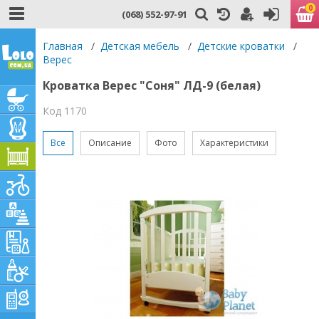
0
(068) 552-97-91
Главная
/
Детская мебель
/
Детские кроватки
/
Верес
Кроватка Верес "Соня" ЛД-9 (белая)
Код 1170
Все
Описание
Фото
Характеристики