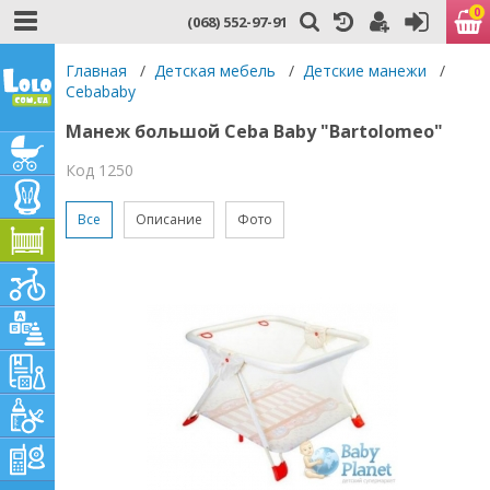
0
(068) 552-97-91
Главная
/
Детская мебель
/
Детские манежи
/
Cebababy
Манеж большой Ceba Baby "Bartolomeo"
Код 1250
Все
Описание
Фото