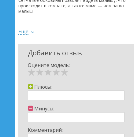
Сетчатые боковины позволят видеть малышу, что
происходит в комнате, а также маме — чем занят
малыш.
Манеж оборудован четырьмя кольцами, которые
призваны помогать малышу вставать.
Контактная часть конструкции манежа имеет мягкое
Еще
покрытие.
Манеж легко складывается и раскладывается.
Параметры CEBA - Манеж Большой.
Добавить отзыв
Размеры: 105х105х78см
Вес: 12,8кг
Оцените модель:
Плюсы:
Минусы:
Комментарий: